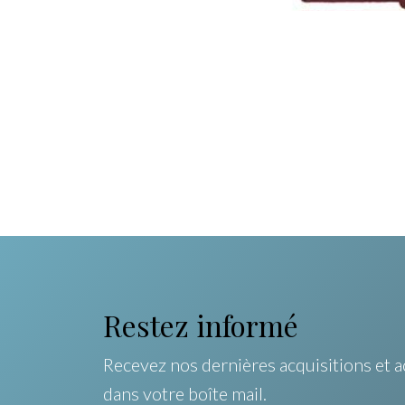
Restez informé
Recevez nos dernières acquisitions et a
dans votre boîte mail.