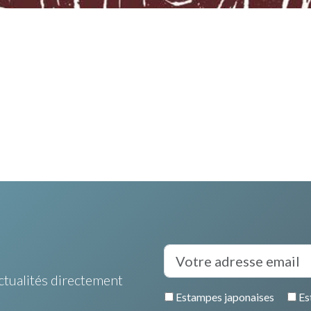
ctualités directement
Estampes japonaises
Es