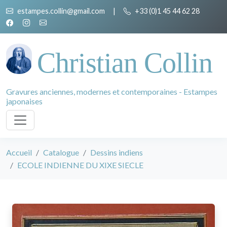
estampes.collin@gmail.com
|
+33 (0)1 45 44 62 28
Christian Collin
Gravures anciennes, modernes et contemporaines - Estampes
japonaises
Accueil
Catalogue
Dessins indiens
ECOLE INDIENNE DU XIXE SIECLE