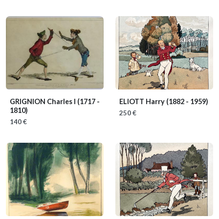
GRIGNION Charles I
(1717 -
ELIOTT Harry
(1882 - 1959)
1810)
250 €
140 €