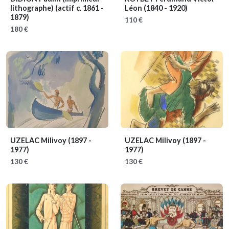
lithographe)
(actif c. 1861 -
Léon
(1840 - 1920)
1879)
110 €
180 €
UZELAC Milivoy
(1897 -
UZELAC Milivoy
(1897 -
1977)
1977)
130 €
130 €