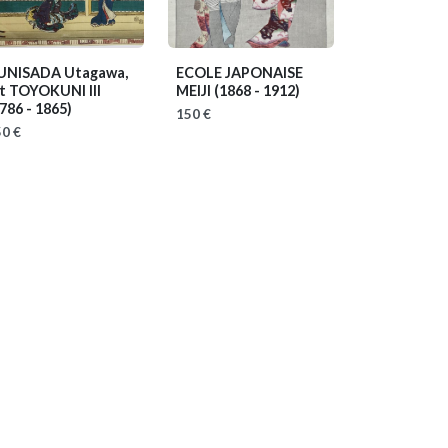
UNISADA Utagawa,
ECOLE JAPONAISE
it TOYOKUNI III
MEIJI
(1868 - 1912)
786 - 1865)
150 €
0 €