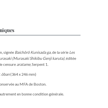
hniques
n, signée
Baichôrô Kunisada ga
, de la série
Les
urasaki (Murasaki Shikibu Genji karuta)
, éditée
de censure
aratame
, Serpent 1.
t
ôban
(364 x 246 mm)
conservée au MFA de Boston.
 autrement en bonne condition générale.