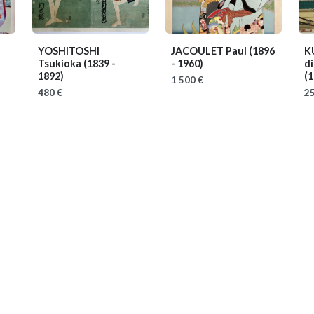
YOSHITOSHI
JACOULET Paul
(1896
K
Tsukioka
(1839 -
- 1960)
d
1892)
(1
1 500 €
480 €
25