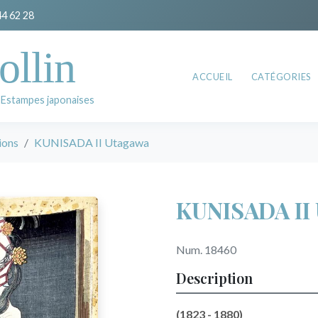
44 62 28
ollin
ACCUEIL
CATÉGORIES
 Estampes japonaises
ions
KUNISADA II Utagawa
KUNISADA II
Num. 18460
Description
(1823 - 1880)