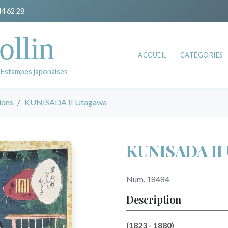
44 62 28
ollin
ACCUEIL
CATÉGORIES
 Estampes japonaises
ions
KUNISADA II Utagawa
KUNISADA II
Num. 18484
Description
(1823 - 1880)