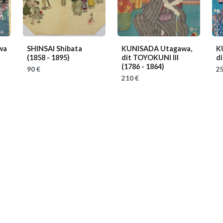
wa
SHINSAI Shibata
KUNISADA Utagawa,
K
(1858 - 1895)
dit TOYOKUNI III
d
(1786 - 1864)
90 €
25
210 €