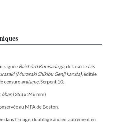
hniques
n, signée
Baichôrô Kunisada ga
, de la série
Les
urasaki (Murasaki Shikibu Genji karuta)
, éditée
de censure
aratame
, Serpent 10.
t
ôban
(363 x 246 mm)
conservée au MFA de Boston.
ée dans l'image, doublage ancien, autrement en