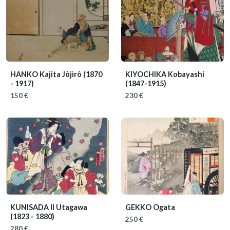
HANKO Kajita Jôjirô
(1870
KIYOCHIKA Kobayashi
- 1917)
(1847-1915)
150 €
230 €
KUNISADA II Utagawa
GEKKO Ogata
(1823 - 1880)
250 €
280 €