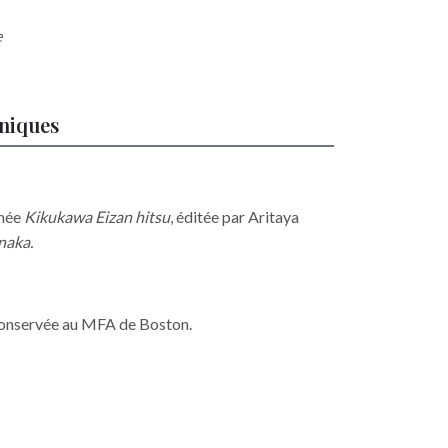
e
hniques
gnée
Kikukawa
Eizan hitsu
, éditée par Aritaya
naka.
conservée au MFA de Boston.