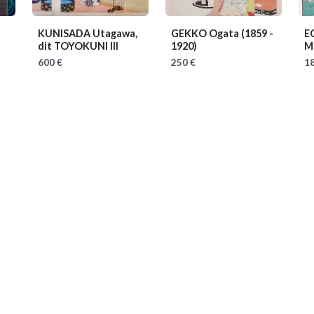
o
KUNISADA Utagawa,
GEKKO Ogata
(1859 -
E
dit TOYOKUNI III
1920)
M
600 €
250 €
18