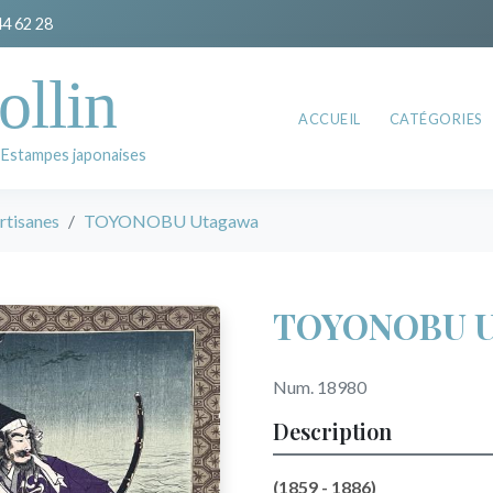
44 62 28
ollin
ACCUEIL
CATÉGORIES
 Estampes japonaises
rtisanes
TOYONOBU Utagawa
TOYONOBU U
Num. 18980
Description
(1859 - 1886)