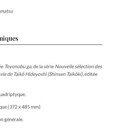
amatsu
hniques
née
Toyonobu ga
, de la série
Nouvelle sélection des
ie de Taikô Hideyoshi (Shinsen Taikôki)
, éditée
quadriptyque.
tyque (372 x 485 mm)
on générale.