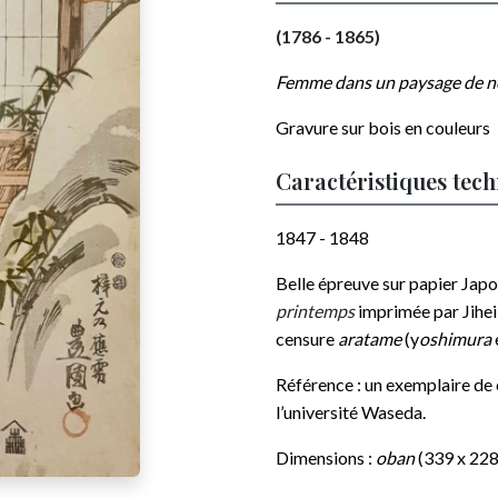
(1786 - 1865)
Femme dans un paysage de n
Gravure sur bois en couleurs
Caractéristiques tec
1847 - 1848
Belle épreuve sur papier Japon
printemps
imprimée par Jihei
censure
aratame
(y
oshimura
Référence : un exemplaire de
l’université Waseda.
Dimensions :
oban
(339 x 22