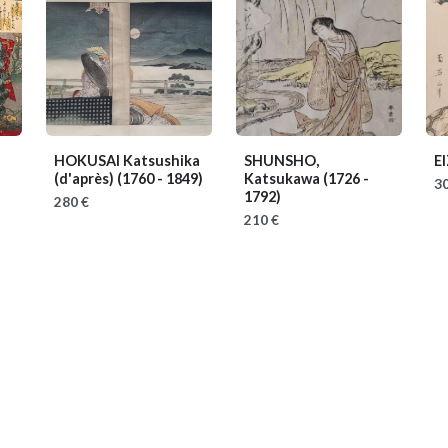
HOKUSAI Katsushika
SHUNSHO,
E
(d'après)
(1760 - 1849)
Katsukawa
(1726 -
30
1792)
280 €
210 €