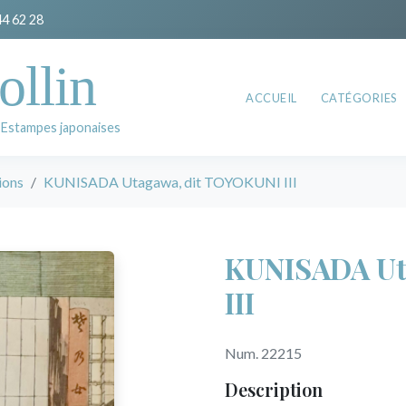
44 62 28
ollin
ACCUEIL
CATÉGORIES
 Estampes japonaises
ions
KUNISADA Utagawa, dit TOYOKUNI III
KUNISADA Ut
III
Num. 22215
Description