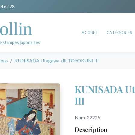
44 62 28
ollin
ACCUEIL
CATÉGORIES
 Estampes japonaises
ions
KUNISADA Utagawa, dit TOYOKUNI III
KUNISADA Ut
III
Num. 22225
Description