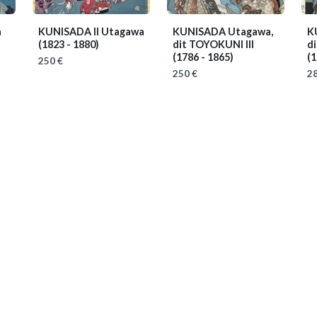
a
KUNISADA II Utagawa
KUNISADA Utagawa,
K
(1823 - 1880)
dit TOYOKUNI III
d
(1786 - 1865)
(1
250 €
250 €
28