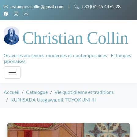
estampes.collin@gmail.com
|
+33 (0)1 45 44 62 28
Christian Collin
Gravures anciennes, modernes et contemporaines - Estampes
japonaises
Accueil
Catalogue
Vie quotidienne et traditions
KUNISADA Utagawa, dit TOYOKUNI III