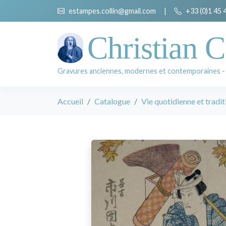
estampes.collin@gmail.com
|
+33 (0)1 45 
Christian C
Gravures anciennes, modernes et contemporaines -
Accueil
Catalogue
Vie quotidienne et tradit