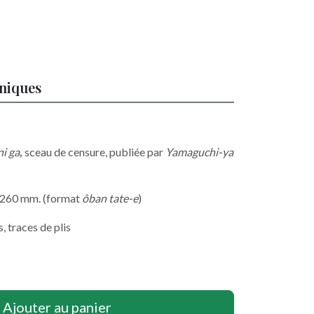
hniques
i ga
,
sceau de censure, publiée par
Yamaguchi-ya
x 260 mm. (format
ôban tate-e
)
, traces de plis
Ajouter au panier