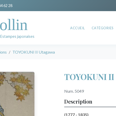
44 62 28
ollin
ACCUEIL
CATÉGORIES
 Estampes japonaises
ions
TOYOKUNI II Utagawa
TOYOKUNI II
Num. 5049
Description
(1777 - 1835)