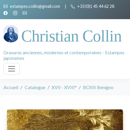
estampes.collin@gmail.com
|
+33 (0)1 45 44 62 28
Christian Collin
Gravures anciennes, modernes et contemporaines - Estampes
japonaises
Accueil
Catalogue
XVII - XVIII°
BOSSI Benigno