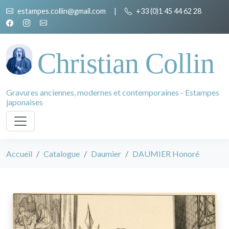
estampes.collin@gmail.com
|
+33 (0)1 45 44 62 28
Christian Collin
Gravures anciennes, modernes et contemporaines - Estampes
japonaises
Accueil
Catalogue
Daumier
DAUMIER Honoré