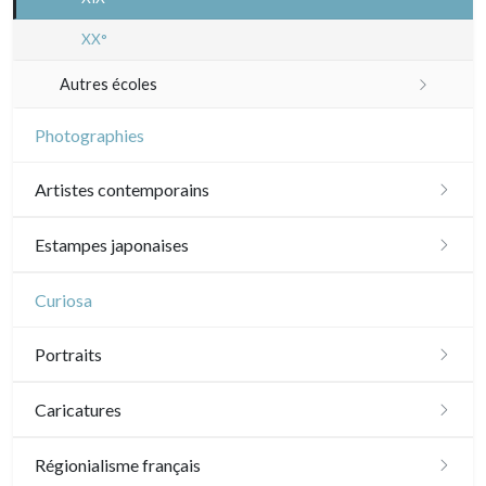
XX°
Autres écoles
XVII - XVIII°
Photographies
XIX°
Artistes contemporains
XX°
Sylvie Abélanet
Estampes japonaises
Hélène Bautista
Paysages
Curiosa
Jean-Baptiste Cautain
Acteurs, samourai et courtisanes
Portraits
Pablo Flaiszman
Vie quotidienne et traditions
XVI - XVII°
Caricatures
Baptiste Fompeyrine
Shunga (érotique)
XVIII°
Daumier
Régionialisme français
Pascale Hémery