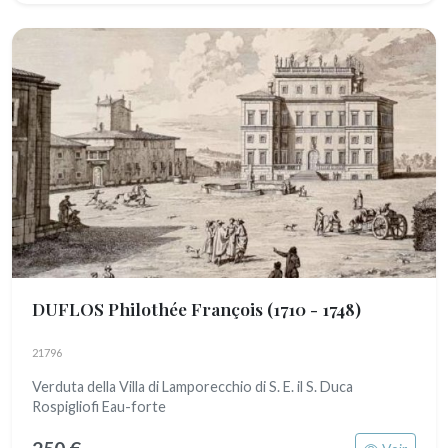
DUFLOS Philothée François
(1710 - 1748)
21796
Verduta della Villa di Lamporecchio di S. E. il S. Duca
Rospigliofi Eau-forte