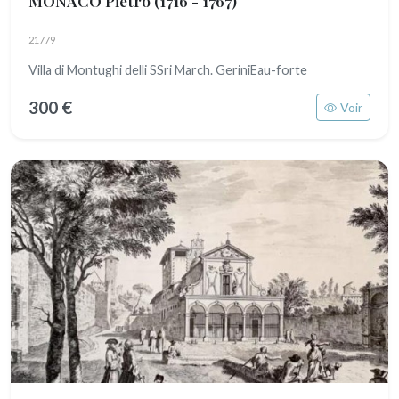
MONACO Pietro
(1716 - 1767)
21779
Villa di Montughi delli SSri March. GeriniEau-forte
300 €
Voir