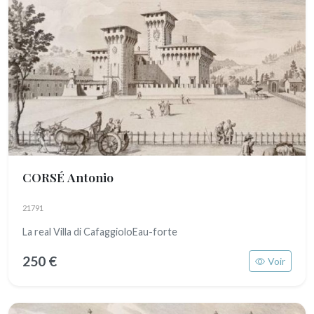
CORSÉ Antonio
21791
La real Villa di CafaggioloEau-forte
250 €
Voir