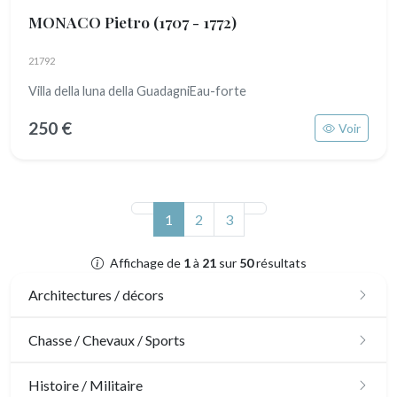
MONACO Pietro
(1707 - 1772)
21792
Villa della luna della GuadagniEau-forte
250 €
Voir
(actuel)
1
2
3
Affichage de
1
à
21
sur
50
résultats
Architectures / décors
Architecture
Chasse / Chevaux / Sports
Ornements
Chasse
Histoire / Militaire