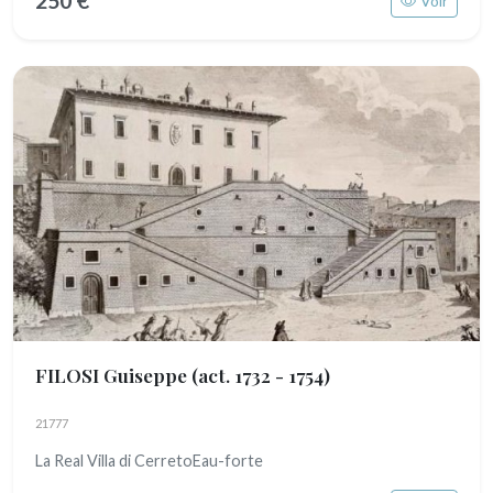
250 €
Voir
FILOSI Guiseppe
(act. 1732 - 1754)
21777
La Real Villa di CerretoEau-forte