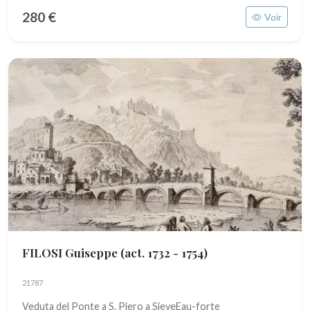
280 €
Voir
FILOSI Guiseppe
(act. 1732 - 1754)
21787
Veduta del Ponte a S. Piero a SieveEau-forte