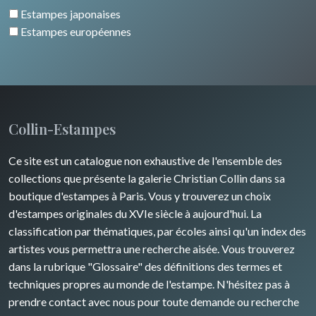
Italie divers
Estampes japonaises
Alsace / Lorraine
Europe centrale
Animaux domestiques
Estampes européennes
Artois / Picardie
Russie
Animaux sauvages
Champagne / Ardennes
Moyen-Orient
Insectes
Maine / Anjou
Turquie
Collin-Estampes
Guyenne / Gascogne
David Roberts
Ce site est un catalogue non exhaustive de l'ensemble des
Rhone / Alpes
Afrique
collections que présente la galerie Christian Collin dans sa
boutique d'estampes à Paris. Vous y trouverez un choix
Provence / Corse
Asie
d'estampes originales du XVIe siècle à aujourd'hui. La
classification par thématiques, par écoles ainsi qu'un index des
Dom-Tom
Océanie
artistes vous permettra une recherche aisée. Vous trouverez
dans la rubrique "Glossaire" des définitions des termes et
Pôles Nord/Sud
techniques propres au monde de l'estampe. N'hésitez pas à
Egypte
prendre contact avec nous pour toute demande ou recherche