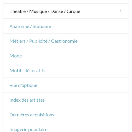
Jardins
Chevaux
Militaire
Théâtre / Musique / Danse / Cirque
Architecture d'intérieur
Sports
Révolution française
Théâtre
Anatomie / Statuaire
Napoléon et Empire
Danse
Métiers / Publicité / Gastronomie
Musique
Mode
Cirque
Motifs décoratifs
Vue d'optique
Index des artistes
Dernières acquisitions
Imagerie populaire