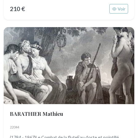
210 €
Voir
BARATHIER Mathieu
22044
(1784 - 1867)Le Combat de la fluteEau-forte et pointillé