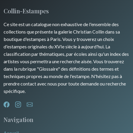
Maine / Anjou
Turquie
Collin-Estampes
Guyenne / Gascogne
David Roberts
Ce site est un catalogue non exhaustive de l'ensemble des
Rhone / Alpes
Afrique
collections que présente la galerie Christian Collin dans sa
boutique d'estampes à Paris. Vous y trouverez un choix
Provence / Corse
Asie
d'estampes originales du XVIe siècle à aujourd'hui. La
classification par thématiques, par écoles ainsi qu'un index des
Dom-Tom
Océanie
artistes vous permettra une recherche aisée. Vous trouverez
dans la rubrique "Glossaire" des définitions des termes et
Pôles Nord/Sud
techniques propres au monde de l'estampe. N'hésitez pas à
Egypte
prendre contact avec nous pour toute demande ou recherche
spécifique.
Navigation
Accueil