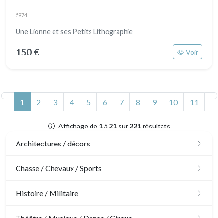
5974
Une Lionne et ses Petits Lithographie
150 €
Voir
(actuel)
1
2
3
4
5
6
7
8
9
10
11
Affichage de
1
à
21
sur
221
résultats
Architectures / décors
Architecture
Chasse / Chevaux / Sports
Ornements
Chasse
Histoire / Militaire
Jardins
Chevaux
Militaire
Théâtre / Musique / Danse / Cirque