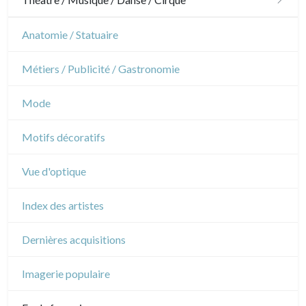
Architecture d'intérieur
Sports
Révolution française
Théâtre
Anatomie / Statuaire
Napoléon et Empire
Danse
Métiers / Publicité / Gastronomie
Musique
Mode
Cirque
Motifs décoratifs
Vue d'optique
Index des artistes
Dernières acquisitions
Imagerie populaire