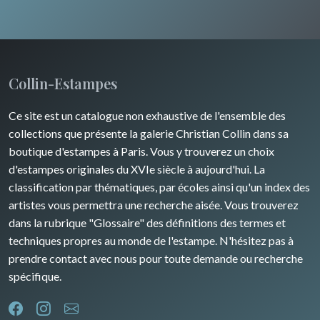
Russie
Animaux sauvages
Champagne / Ardennes
Moyen-Orient
Insectes
Maine / Anjou
Turquie
Collin-Estampes
Guyenne / Gascogne
David Roberts
Ce site est un catalogue non exhaustive de l'ensemble des
Rhone / Alpes
Afrique
collections que présente la galerie Christian Collin dans sa
boutique d'estampes à Paris. Vous y trouverez un choix
Provence / Corse
Asie
d'estampes originales du XVIe siècle à aujourd'hui. La
classification par thématiques, par écoles ainsi qu'un index des
Dom-Tom
Océanie
artistes vous permettra une recherche aisée. Vous trouverez
dans la rubrique "Glossaire" des définitions des termes et
Pôles Nord/Sud
techniques propres au monde de l'estampe. N'hésitez pas à
Egypte
prendre contact avec nous pour toute demande ou recherche
spécifique.