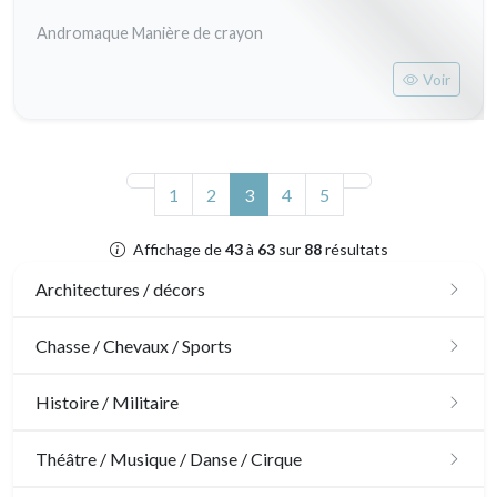
Andromaque Manière de crayon
Voir
(actuel)
1
2
3
4
5
Affichage de
43
à
63
sur
88
résultats
Architectures / décors
Architecture
Chasse / Chevaux / Sports
Ornements
Chasse
Histoire / Militaire
Jardins
Chevaux
Militaire
Théâtre / Musique / Danse / Cirque
Architecture d'intérieur
Sports