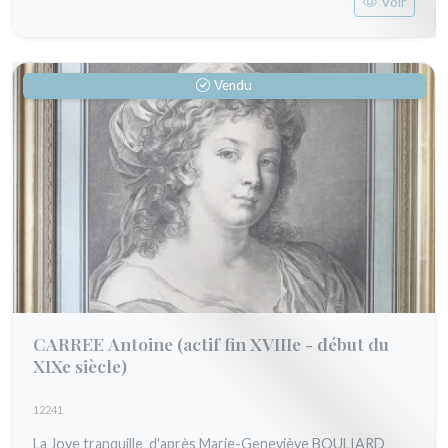
Voir
Vendu
CARREE Antoine
(actif fin XVIIIe - début du
XIXe siècle)
12241
La Joye tranquille d'après Marie-Geneviève BOULIARD