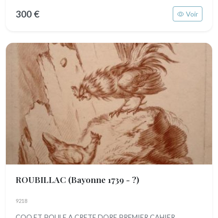
300 €
Voir
ROUBILLAC
(Bayonne 1739 - ?)
9218
COQ ET POULE A CRETE DORE PREMIER CAHIER,