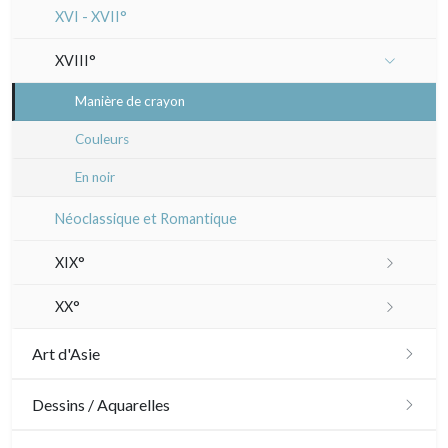
XVI - XVII°
XVIII°
Manière de crayon
Couleurs
En noir
Néoclassique et Romantique
XIX°
Paysages XIXe
XX°
Divers XIXe
Gravures sur bois
Art d'Asie
Divers
Dessins japonais
Dessins / Aquarelles
Émile Sulpis (gravures)
Dessins chinois