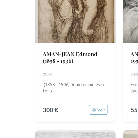
AMAN-JEAN Edmond
AN
(1858 - 1936)
195
21823
2032
(1858 - 1936)Deux femmesEau-
Fem
forte
Eau
300 €
55
Voir