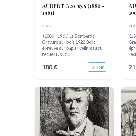
AUBERT Georges
(1886 -
AU
1961)
196
21899
2190
(1886 - 1961) La Bombarde
(18
Gravure sur bois 1922 Belle
Gra
épreuve sur papier vélin issu du
épr
recueil Douz...
recu
180 €
21
Voir