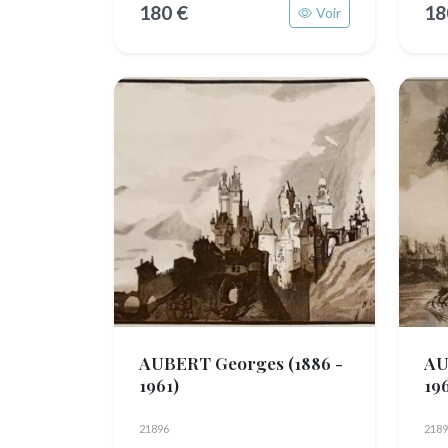
180 €
18
Voir
AUBERT Georges
(1886 -
AU
1961)
196
21896
2189