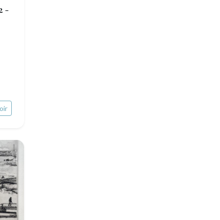
2 -
oir