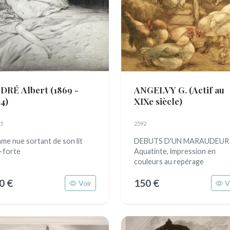
DRÉ Albert
(1869 -
ANGELVY G.
(Actif au
4)
XIXe siècle)
5
2592
me nue sortant de son lit
DEBUTS D'UN MARAUDEUR
-forte
Aquatinte, impression en
couleurs au repérage
0 €
150 €
Voir
V