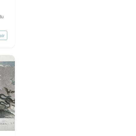
Turquie
Maine / Anjou
du
David Roberts
Guyenne / Gascogne
Afrique
Rhone / Alpes
oir
Asie
Provence / Corse
Océanie
Dom-Tom
Pôles Nord/Sud
Egypte