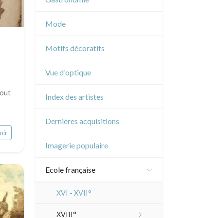
Musique
Mode
Cirque
Motifs décoratifs
Vue d'optique
bout
Index des artistes
Dernières acquisitions
oir
Imagerie populaire
Ecole française
XVI - XVII°
XVIII°