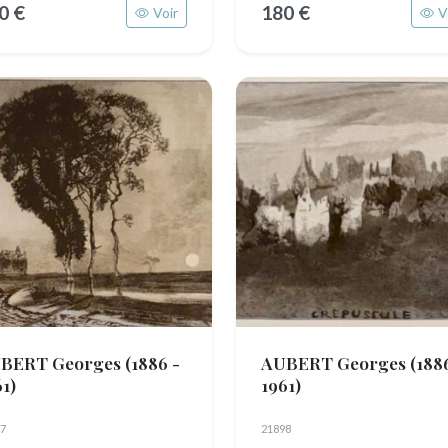
0 €
180 €
Voir
V
BERT Georges
(1886 -
AUBERT Georges
(188
1)
1961)
7
21898