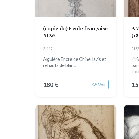
(copie de) Ecole française
AM
XIXe
(18
21117
2182
Aiguière Encre de Chine, lavis et
(18
rehauts de blanc
pan
for
180 €
15
Voir