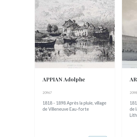
APPIAN Adolphe
AR
20967
2098
1818 - 1898 Après la pluie, village
181
de Villeneuve Eau-forte
de 
Lit