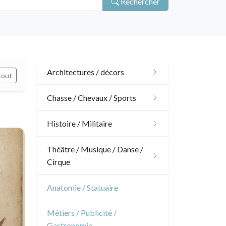
Rechercher
Architectures / décors
tout
Architecture
Chasse / Chevaux / Sports
Ornements
Chasse
Histoire / Militaire
Jardins
Chevaux
Militaire
Théâtre / Musique / Danse /
Cirque
Architecture d'intérieur
Sports
Révolution française
Théâtre
Anatomie / Statuaire
Napoléon et Empire
Danse
Métiers / Publicité /
Gastronomie