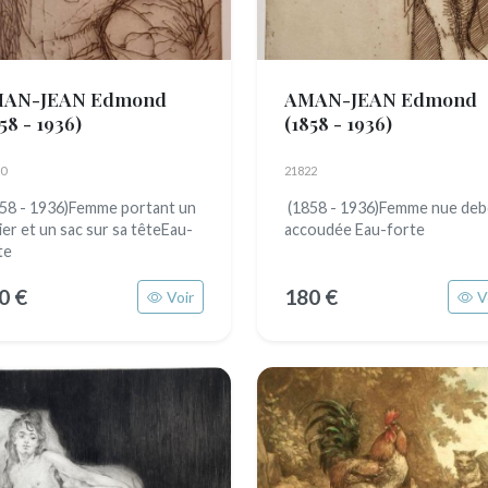
AN-JEAN Edmond
AMAN-JEAN Edmond
58 - 1936)
(1858 - 1936)
0
21822
58 - 1936)Femme portant un
(1858 - 1936)Femme nue de
ier et un sac sur sa têteEau-
accoudée Eau-forte
te
0 €
180 €
Voir
V