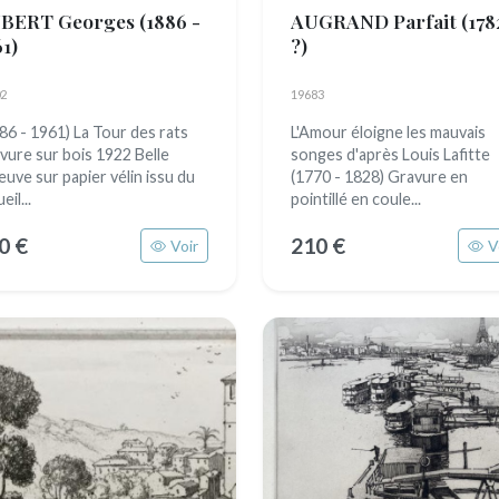
BERT Georges
(1886 -
AUGRAND Parfait
(178
1)
?)
2
19683
86 - 1961) La Tour des rats
L'Amour éloigne les mauvais
vure sur bois 1922 Belle
songes d'après Louis Lafitte
euve sur papier vélin issu du
(1770 - 1828) Gravure en
eil...
pointillé en coule...
0 €
210 €
Voir
V