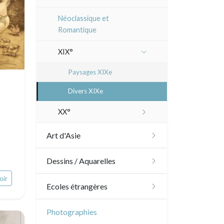
Manière de crayon
Néoclassique et
Romantique
Couleurs
XIX°
En noir
Paysages XIXe
Divers XIXe
XX°
Gravures sur bois
Art d'Asie
Divers
Dessins japonais
Dessins / Aquarelles
Émile Sulpis (gravures)
oir
Dessins chinois
Émile Sulpis (dessins)
Ecoles étrangères
Dessins indiens
Dessins divers
Ecole anglaise
Photographies