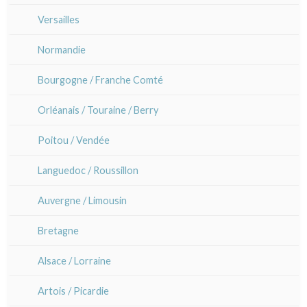
Corinne Lepeytre
Versailles
Marianne Nix
Normandie
Ravachel
Bourgogne / Franche Comté
Lisa Takahashi
Orléanais / Touraine / Berry
Cleo Wilkinson
Poitou / Vendée
Divers
Languedoc / Roussillon
Auvergne / Limousin
Bretagne
Alsace / Lorraine
Artois / Picardie