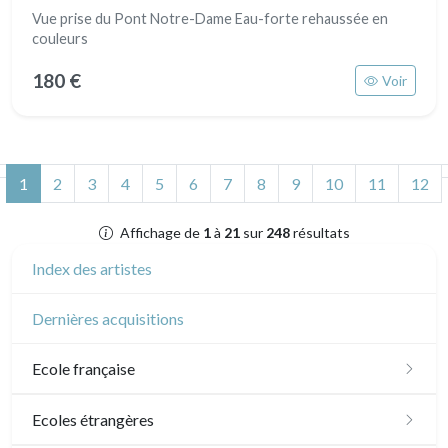
Vue prise du Pont Notre-Dame Eau-forte rehaussée en
couleurs
180 €
Voir
(actuel)
1
2
3
4
5
6
7
8
9
10
11
12
Affichage de
1
à
21
sur
248
résultats
Index des artistes
Dernières acquisitions
Ecole française
XVI - XVII°
Ecoles étrangères