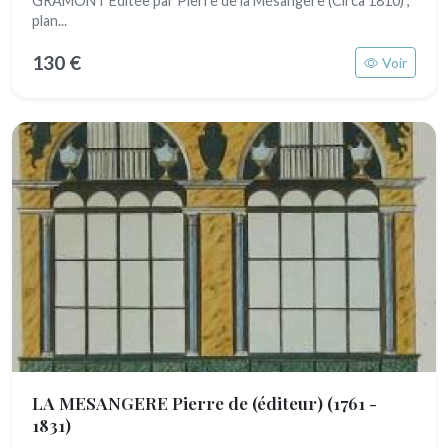
GRAMONT Editée par Pierre de la Mésangère (Circa 1810) ,
plan...
130 €
Voir
LA MESANGERE Pierre de (éditeur)
(1761 -
1831)