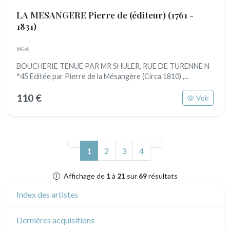
LA MESANGERE Pierre de (éditeur)
(1761 -
1831)
8456
BOUCHERIE TENUE PAR MR SHULER, RUE DE TURENNE N
°45 Editée par Pierre de la Mésangère (Circa 1810) ,...
110 €
Voir
(actuel)
1
2
3
4
Affichage de
1
à
21
sur
69
résultats
Index des artistes
Dernières acquisitions