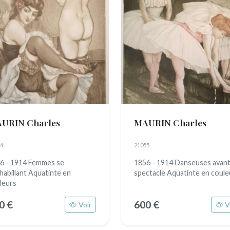
URIN Charles
MAURIN Charles
4
21055
6 - 1914 Femmes se
1856 - 1914 Danseuses avant
habillant Aquatinte en
spectacle Aquatinte en coule
leurs
0 €
600 €
Voir
V