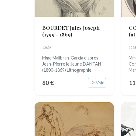
BOURDET Jules Joseph
CO
(1799 - 1869)
(at
12696
1248
Mme Malibran-Garcia d'après
Mme
Jean-Pierre le Jeune DANTAN
Com
(1800-1869) Lithographie
Man
80 €
11
Voir