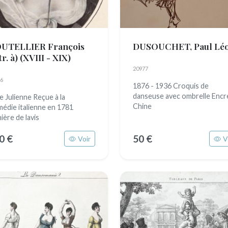
UTELLIER François
DUSOUCHET, Paul Lé
tr. à)
(XVIII - XIX)
20977
6
1876 - 1936 Croquis de
danseuse avec ombrelle Encr
 Julienne Reçue à la
Chine
édie italienne en 1781
ière de lavis
0 €
50 €
Voir
V