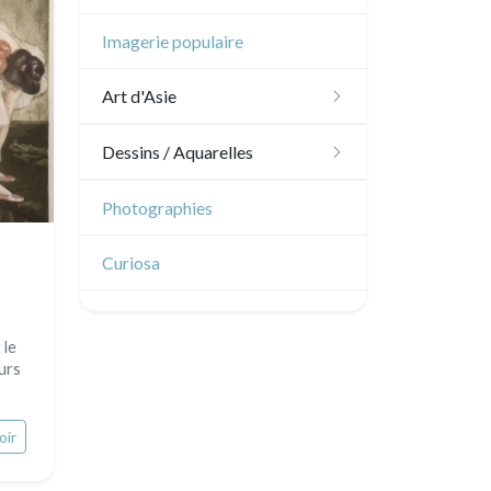
Océanie
Dom-Tom
Imagerie populaire
Pôles Nord/Sud
Art d'Asie
Egypte
Dessins japonais
Dessins / Aquarelles
Dessins chinois
Émile Sulpis (dessins)
Photographies
Dessins indiens
Dessins divers
Curiosa
 le
urs
oir