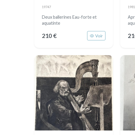
19747
1981
Deux ballerines Eau-forte et
Apr
aquatinte
aqu
210 €
21
Voir