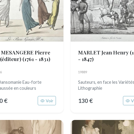
 MESANGERE Pierre
MARLET Jean Henry
(
 (éditeur)
(1761 - 1831)
- 1847)
6
19889
Dansomanie Eau-forte
Sauteurs, en face les Variété
aussée en couleurs
Lithographie
0 €
130 €
Voir
V