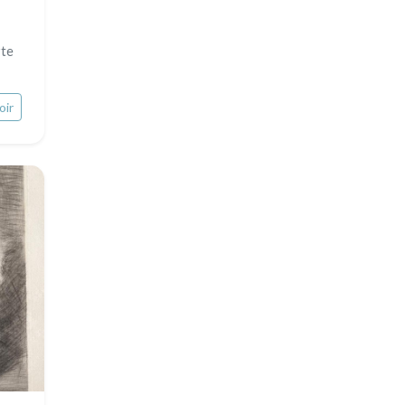
rte
oir