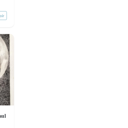
oir
aul