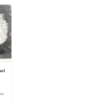
aul
nte