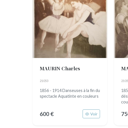
MAURIN Charles
MA
21053
2105
1856 - 1914 Danseuses à la fin du
185
spectacle Aquatinte en couleurs
dés
cou
600 €
75
Voir