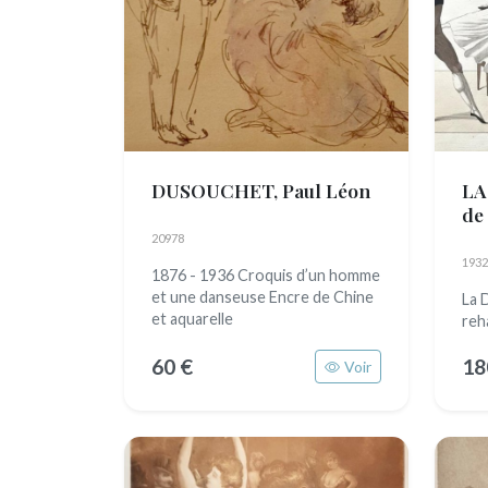
DUSOUCHET, Paul Léon
LA
de
20978
1932
1876 - 1936 Croquis d’un homme
et une danseuse Encre de Chine
La 
et aquarelle
reh
60 €
18
Voir