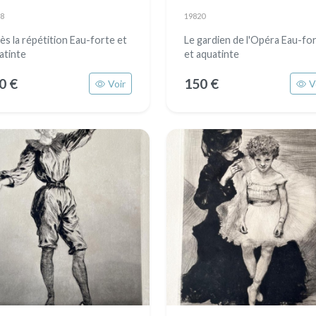
8
19820
ès la répétition Eau-forte et
Le gardien de l'Opéra Eau-fo
atinte
et aquatinte
0 €
150 €
Voir
V