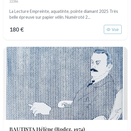
22386
La Lecture Empreinte, aquatinte, pointe diamant 2025 Très
belle épreuve sur papier vélin. Numéroté 2...
180 €
Voir
BAUTISTA Hélène
(Rodez, 1974)