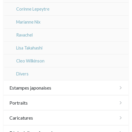
Corinne Lepeytre
Marianne Nix
Ravachel
Lisa Takahashi
Cleo Wilkinson
Divers
Estampes japonaises
Paysages
Portraits
Acteurs, samourai et courtisanes
XVI - XVII°
Caricatures
Vie quotidienne et traditions
XVIII°
Daumier