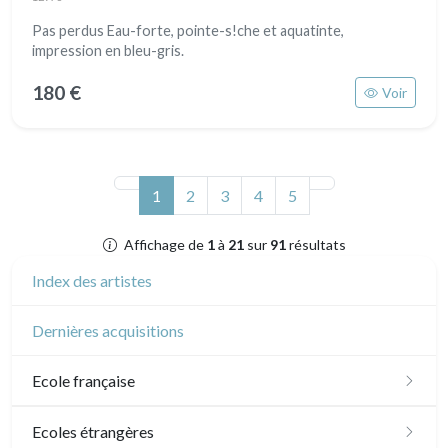
Pas perdus Eau-forte, pointe-s!che et aquatinte,
impression en bleu-gris.
180 €
Voir
(actuel)
1
2
3
4
5
Affichage de
1
à
21
sur
91
résultats
Index des artistes
Dernières acquisitions
Ecole française
XVI - XVII°
Ecoles étrangères