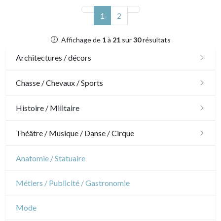
(actuel)
1
2
Affichage de
1
à
21
sur
30
résultats
Architectures / décors
Architecture
Chasse / Chevaux / Sports
Ornements
Chasse
Histoire / Militaire
Jardins
Chevaux
Militaire
Théâtre / Musique / Danse / Cirque
Architecture d'intérieur
Sports
Révolution française
Théâtre
Anatomie / Statuaire
Napoléon et Empire
Danse
Métiers / Publicité / Gastronomie
Musique
Mode