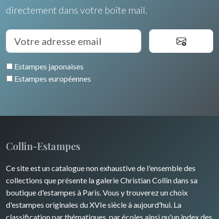
Languedoc / Roussillon
Italie
directement dans votre boîte mail.
Fleurs
Auvergne / Limousin
Rome
Espagne / Portugal
Arbres
Venise
Bretagne
Grèce
Pierre-Joseph Redouté
Italie divers
Estampes japonaises
Alsace / Lorraine
Europe centrale
Animaux domestiques
Estampes européennes
Artois / Picardie
Russie
Animaux sauvages
Champagne / Ardennes
Moyen-Orient
Insectes
Maine / Anjou
Turquie
Collin-Estampes
Guyenne / Gascogne
David Roberts
Ce site est un catalogue non exhaustive de l'ensemble des
Rhone / Alpes
Afrique
collections que présente la galerie Christian Collin dans sa
boutique d'estampes à Paris. Vous y trouverez un choix
Provence / Corse
Asie
d'estampes originales du XVIe siècle à aujourd'hui. La
classification par thématiques, par écoles ainsi qu'un index des
Dom-Tom