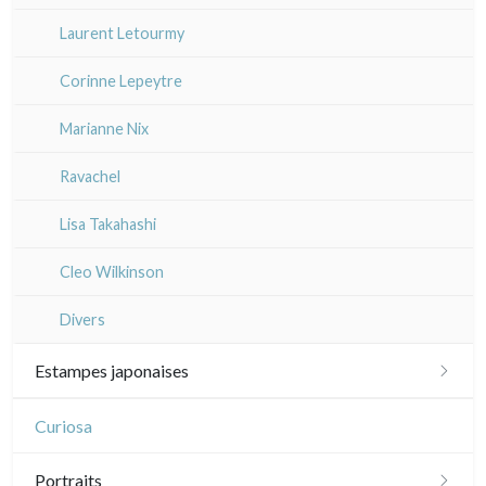
Laurent Letourmy
Corinne Lepeytre
Marianne Nix
Ravachel
Lisa Takahashi
Cleo Wilkinson
Divers
Estampes japonaises
Paysages
Curiosa
Acteurs, samourai et courtisanes
Portraits