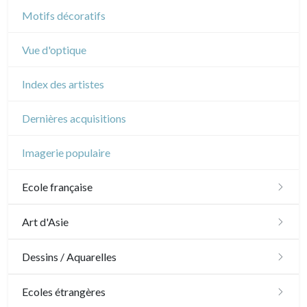
Cirque
Motifs décoratifs
Vue d'optique
Index des artistes
Dernières acquisitions
Imagerie populaire
Ecole française
XVI - XVII°
Art d'Asie
XVIII°
Dessins japonais
Dessins / Aquarelles
Manière de crayon
Néoclassique et Romantique
Dessins chinois
Émile Sulpis (dessins)
Ecoles étrangères
Couleurs