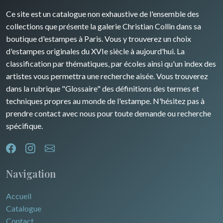
David Roberts
Ce site est un catalogue non exhaustive de l'ensemble des
Rhone / Alpes
Afrique
collections que présente la galerie Christian Collin dans sa
boutique d'estampes à Paris. Vous y trouverez un choix
Provence / Corse
Asie
d'estampes originales du XVIe siècle à aujourd'hui. La
classification par thématiques, par écoles ainsi qu'un index des
Dom-Tom
Océanie
artistes vous permettra une recherche aisée. Vous trouverez
dans la rubrique "Glossaire" des définitions des termes et
Pôles Nord/Sud
techniques propres au monde de l'estampe. N'hésitez pas à
Egypte
prendre contact avec nous pour toute demande ou recherche
spécifique.
Navigation
Accueil
Catalogue
Contact