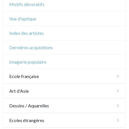
Motifs décoratifs
Vue d'optique
Index des artistes
Dernières acquisitions
Imagerie populaire
Ecole française
XVI - XVII°
Art d'Asie
XVIII°
Dessins japonais
Dessins / Aquarelles
Manière de crayon
Néoclassique et Romantique
Dessins chinois
Émile Sulpis (dessins)
Ecoles étrangères
Couleurs
XIX°