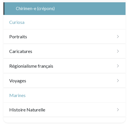
Laurent Letourmy
Chirimen-e (crépons)
Corinne Lepeytre
Curiosa
Marianne Nix
Portraits
Ravachel
XVI - XVII°
Caricatures
Lisa Takahashi
XVIII°
Daumier
Régionialisme français
Cleo Wilkinson
XIX - XX°
Divers caricaturistes
Paris
Voyages
Divers
Artistes
Sem
Plans et vues générales
Île-de-France
Amériques
Marines
Paris Rive droite
Versailles
Scandinavie
Histoire Naturelle
Paris Rive gauche
Normandie
Bénélux
Oiseaux