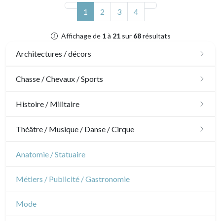
(actuel)
1
2
3
4
Affichage de
1
à
21
sur
68
résultats
Architectures / décors
Architecture
Chasse / Chevaux / Sports
Ornements
Chasse
Histoire / Militaire
Jardins
Chevaux
Militaire
Théâtre / Musique / Danse / Cirque
Architecture d'intérieur
Sports
Révolution française
Théâtre
Anatomie / Statuaire
Napoléon et Empire
Danse
Métiers / Publicité / Gastronomie
Musique
Mode
Cirque