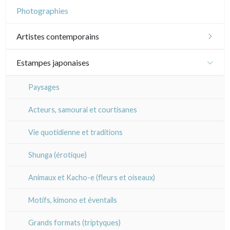
Dessins indiens
Dessins divers
Ecole anglaise
Photographies
En noir
Paysages XIXe
XX°
XVII - XVIII°
Ecoles du nord
Artistes contemporains
Divers XIXe
Gravures sur bois
XIX°
XVI°
Ecole italienne
Sylvie Abélanet
Divers
Estampes japonaises
XX°
XVII - XVIIIe°
XVI°
Autres écoles
Émile Sulpis (gravures)
Hélène Bautista
Paysages
XIX°
XVII - XVIII°
XVII - XVIII°
Jean-Baptiste Cautain
Acteurs, samourai et courtisanes
XX°
XIX°
XIX°
Pablo Flaiszman
Vie quotidienne et traditions
XX°
XX°
Baptiste Fompeyrine
Shunga (érotique)
Pascale Hémery
Animaux et Kacho-e (fleurs et oiseaux)
Atsuko Ishii
Motifs, kimono et éventails
Anna Jeretic
Grands formats (triptyques)