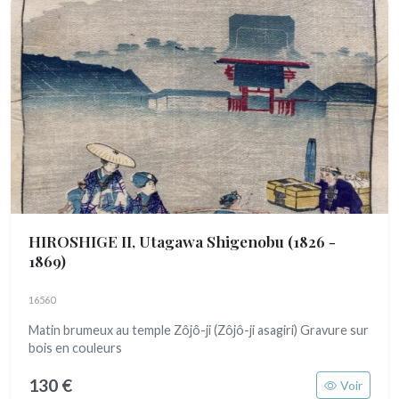
HIROSHIGE II, Utagawa Shigenobu
(1826 -
1869)
16560
Matin brumeux au temple Zôjô-ji (Zôjô-ji asagiri) Gravure sur
bois en couleurs
130 €
Voir