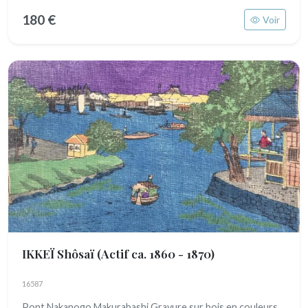
180 €
Voir
IKKEÏ Shôsaï
(Actif ca. 1860 - 1870)
16587
Pont Nakanogo Makurabashi Gravure sur bois en couleurs