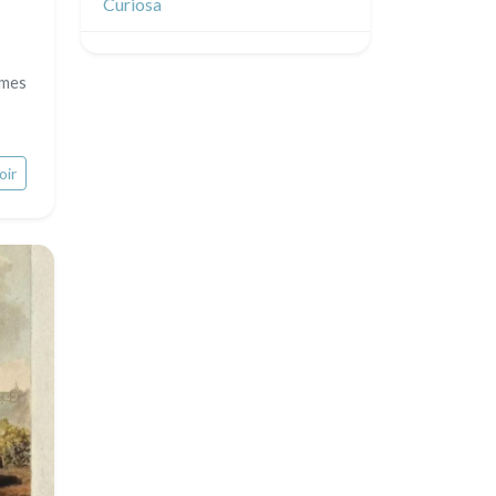
Curiosa
umes
oir