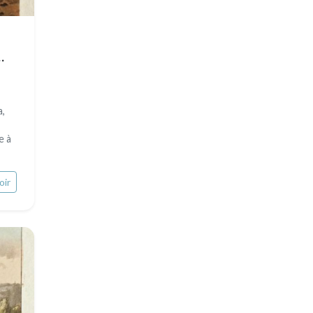
a,
e à
oir