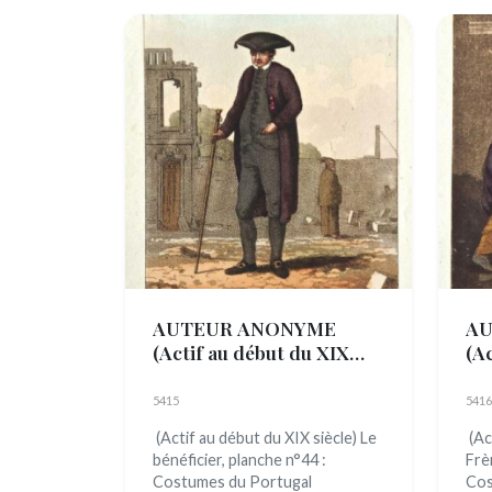
AUTEUR ANONYME
AU
(Actif au début du XIX
(A
siècle)
siè
5415
5416
(Actif au début du XIX siècle) Le
(Ac
bénéficier, planche n°44 :
Frè
Costumes du Portugal
Cos