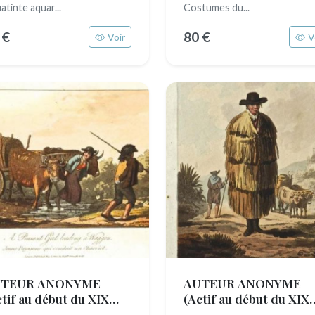
atinte aquar...
Costumes du...
 €
80 €
Voir
V
TEUR ANONYME
AUTEUR ANONYME
ctif au début du XIX
(Actif au début du XIX
cle)
siècle)