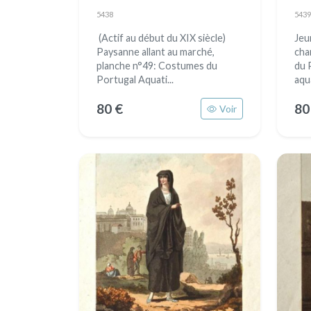
5438
5439
(Actif au début du XIX siècle)
Jeu
Paysanne allant au marché,
cha
planche n°49: Costumes du
du 
Portugal Aquati...
aqua
80 €
80
Voir