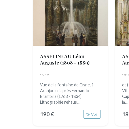
ASSELINEAU Léon
AS
Auguste
(1808 - 1889)
Au
Ad
(18
16312
1057
Vue de la fontaine de Cisne, à
et 
Aranjuez d'après Fernando
Vil
Brambilla (1763 - 1834)
Capi
Lithographie rehaus...
la...
190 €
18
Voir