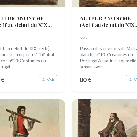
TEUR ANONYME
AUTEUR ANONYME
ctif au début du XIX
(Actif au début du XIX
cle)
siècle)
5447
tif au début du XIX siècle)
Paysan des environs de Mafr
me que l'on porte à l'hôpital,
planche n°10: Costumes du
nche n°13: Costumes du
Portugal Aquatinte aquarellé
ugal...
la main avec...
 €
80 €
Voir
V