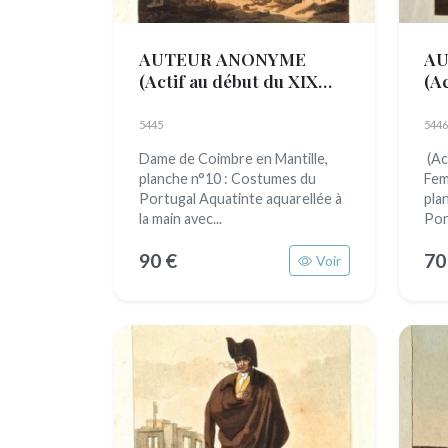
AUTEUR ANONYME
AU
(Actif au début du XIX
(A
siècle)
siè
5445
5446
Dame de Coimbre en Mantille,
(Ac
planche n°10 : Costumes du
Fem
Portugal Aquatinte aquarellée à
pla
la main avec...
Port
90 €
70
Voir