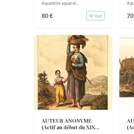
Aquatinte aquarel...
Aqu
80 €
70
Voir
AUTEUR ANONYME
AU
(Actif au début du XIX
(A
siècle)
siè