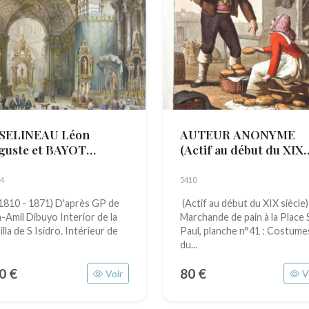
SELINEAU Léon
AUTEUR ANONYME
guste et BAYOT
(Actif au début du XIX
olphe Jean Baptiste
siècle)
08 - 1889)
4
5410
(1810 - 1871) D'après GP de
(Actif au début du XIX siècle)
la-Amil Dibuyo Interior de la
Marchande de pain à la Place 
lla de S Isidro. Intérieur de
Paul, planche n°41 : Costume
du...
0 €
80 €
Voir
V