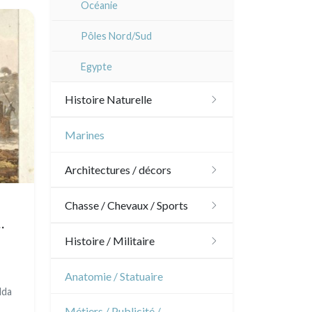
Océanie
Dom-Tom
Pôles Nord/Sud
Egypte
Histoire Naturelle
Oiseaux
Marines
Poissons
Architectures / décors
Coquillages / Crustacés
Architecture
Chasse / Chevaux / Sports
Fruits et légumes
Ornements
Chasse
Histoire / Militaire
Fleurs
Jardins
Chevaux
Militaire
Anatomie / Statuaire
Arbres
lda
Architecture d'intérieur
Sports
Révolution française
Métiers / Publicité /