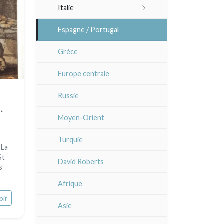
Italie
Lisa Takahashi
Languedoc / Roussillon
Rome
Espagne / Portugal
Cleo Wilkinson
Auvergne / Limousin
Venise
Grèce
Divers
Bretagne
Italie divers
Europe centrale
Alsace / Lorraine
Russie
Artois / Picardie
Moyen-Orient
Champagne / Ardennes
Turquie
 La
Maine / Anjou
St
David Roberts
s
Guyenne / Gascogne
Afrique
Rhone / Alpes
oir
Asie
Provence / Corse