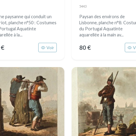
5443
ne paysanne qui conduit un
Paysan des environs de
riot, planche n°50 : Costumes
Lisbonne, planche n°8: Cost
Portugal Aquatinte
du Portugal Aquatinte
rellée à la...
aquarellée à la main av...
 €
80 €
Voir
V