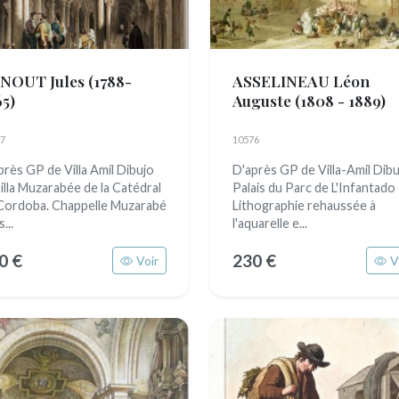
NOUT Jules
(1788-
ASSELINEAU Léon
65)
Auguste
(1808 - 1889)
7
10576
près GP de Villa Amil Dibujo
D'après GP de Villa-Amil Dib
illa Muzarabée de la Catédral
Palais du Parc de L'Infantado
Cordoba. Chappelle Muzarabé
Lithographie rehaussée à
...
l'aquarelle e...
0 €
230 €
Voir
V