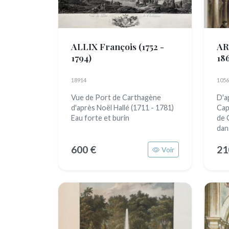
ALLIX François
(1752 -
AR
1794)
18
18914
1056
Vue de Port de Carthagène
D'a
d'après Noël Hallé (1711 - 1781)
Cap
Eau forte et burin
de 
dans
600 €
21
Voir