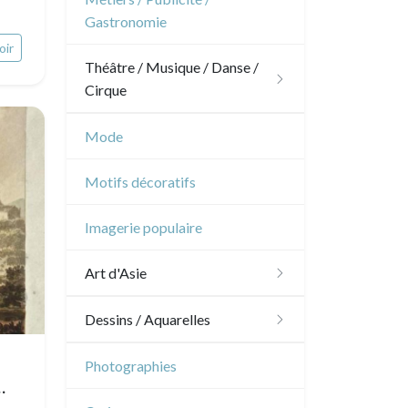
Pierre-Joseph Redouté
Gastronomie
Napoléon et Empire
Animaux domestiques
oir
Théâtre / Musique / Danse /
Animaux sauvages
Cirque
Insectes
Théâtre
Mode
Danse
Motifs décoratifs
Musique
Imagerie populaire
Cirque
Art d'Asie
Dessins japonais
Dessins / Aquarelles
Dessins chinois
Émile Sulpis (dessins)
Photographies
Dessins indiens
Dessins divers