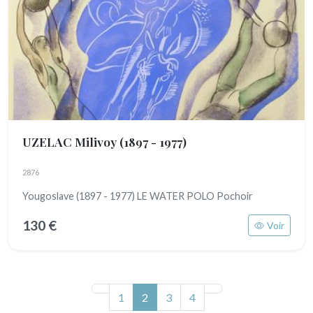
UZELAC Milivoy
(1897 - 1977)
2876
Yougoslave (1897 - 1977) LE WATER POLO Pochoir
130 €
Voir
(actuel)
1
2
3
4