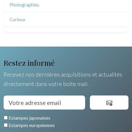
Dessins chinois
Émile Sulpis (dessins)
Photographies
Egypte
Dessins indiens
Dessins divers
Curiosa
Restez informé
Recevez nos dernières acquisitions et actualités
directement dans votre boîte mail.
Estampes japonaises
Estampes européennes