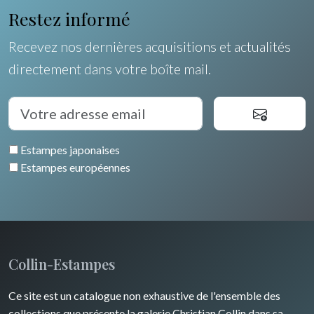
Afrique
Restez informé
Provence / Corse
Asie
Recevez nos dernières acquisitions et actualités
Dom-Tom
Océanie
directement dans votre boîte mail.
Pôles Nord/Sud
Egypte
Estampes japonaises
Estampes européennes
Collin-Estampes
Ce site est un catalogue non exhaustive de l'ensemble des
collections que présente la galerie Christian Collin dans sa