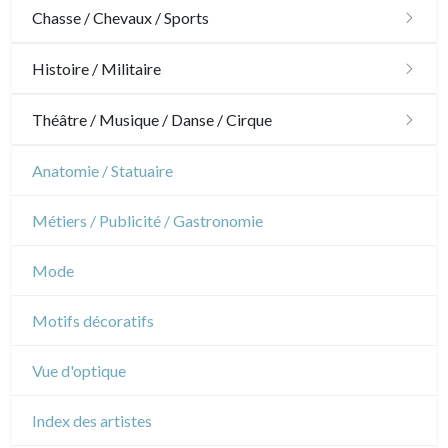
Architecture
Chasse / Chevaux / Sports
Ornements
Chasse
Histoire / Militaire
Jardins
Chevaux
Militaire
Théâtre / Musique / Danse / Cirque
Architecture d'intérieur
Sports
Révolution française
Théâtre
Anatomie / Statuaire
Napoléon et Empire
Danse
Métiers / Publicité / Gastronomie
Musique
Mode
Cirque
Motifs décoratifs
Vue d'optique
Index des artistes