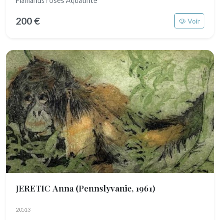
Flamands roses Aquatinte
200 €
Voir
JERETIC Anna
(Pennslyvanie, 1961)
20513