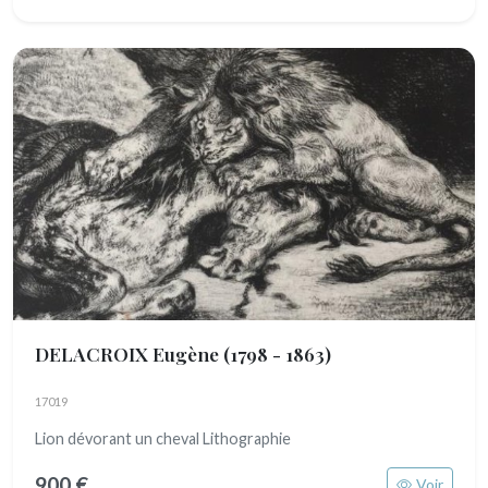
DELACROIX Eugène
(1798 - 1863)
17019
Lion dévorant un cheval Lithographie
900 €
Voir