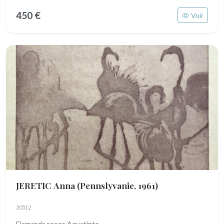
450 €
Voir
JERETIC Anna
(Pennslyvanie, 1961)
20512