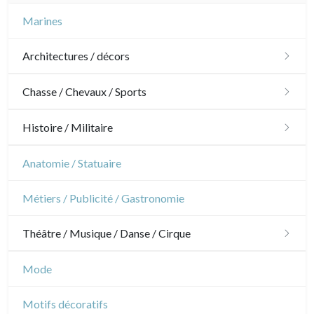
Champagne / Ardennes
Moyen-Orient
Marines
Maine / Anjou
Turquie
Architectures / décors
Guyenne / Gascogne
David Roberts
Architecture
Chasse / Chevaux / Sports
Rhone / Alpes
Afrique
Ornements
Chasse
Histoire / Militaire
Provence / Corse
Asie
Jardins
Chevaux
Militaire
Anatomie / Statuaire
Dom-Tom
Océanie
Architecture d'intérieur
Sports
Révolution française
Métiers / Publicité / Gastronomie
Pôles Nord/Sud
Napoléon et Empire
Egypte
Théâtre / Musique / Danse / Cirque
Théâtre
Mode
Danse
Motifs décoratifs