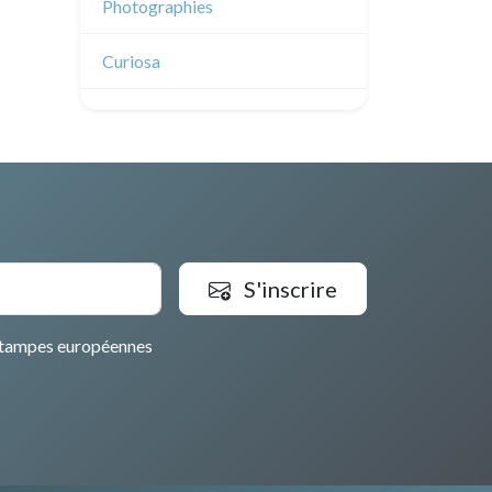
Émile Sulpis (dessins)
Photographies
Dessins indiens
Dessins divers
Curiosa
S'inscrire
tampes européennes