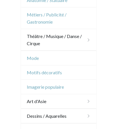
Anatomie / Statuaire
Océanie
Dom-Tom
Architecture d'intérieur
Sports
Révolution française
Métiers / Publicité /
Pôles Nord/Sud
Gastronomie
Napoléon et Empire
Egypte
Théâtre / Musique / Danse /
Cirque
Théâtre
Mode
Danse
Motifs décoratifs
Musique
Imagerie populaire
Cirque
Art d'Asie
Dessins japonais
Dessins / Aquarelles
Dessins chinois