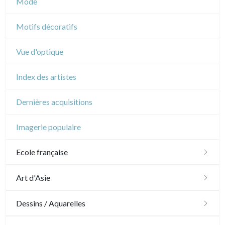
Mode
Cirque
Motifs décoratifs
Vue d'optique
Index des artistes
Dernières acquisitions
Imagerie populaire
Ecole française
XVI - XVII°
Art d'Asie
XVIII°
Dessins japonais
Dessins / Aquarelles
Manière de crayon
Néoclassique et Romantique
Dessins chinois