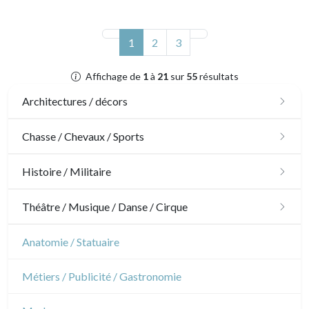
(actuel)
1
2
3
Affichage de
1
à
21
sur
55
résultats
Architectures / décors
Architecture
Chasse / Chevaux / Sports
Ornements
Chasse
Histoire / Militaire
Jardins
Chevaux
Militaire
Théâtre / Musique / Danse / Cirque
Architecture d'intérieur
Sports
Révolution française
Théâtre
Anatomie / Statuaire
Napoléon et Empire
Danse
Métiers / Publicité / Gastronomie
Musique