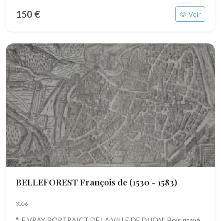
150 €
Voir
BELLEFOREST François de
(1530 - 1583)
3556
"LE VRAY PORTRAICT DE LA VILLE DE DIJON" Bois gravé.