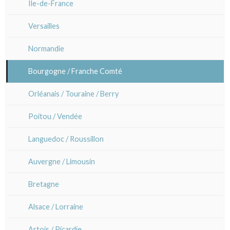
Plans et vues générales
Île-de-France
Anna Jeretic
Grands formats (triptyques)
Paris Rive droite
Versailles
Laurent Letourmy
Chirimen-e (crépons)
Paris Rive gauche
Normandie
Corinne Lepeytre
Bourgogne / Franche Comté
Marianne Nix
Orléanais / Touraine / Berry
Ravachel
Poitou / Vendée
Lisa Takahashi
Languedoc / Roussillon
Cleo Wilkinson
Auvergne / Limousin
Divers
Bretagne
Alsace / Lorraine
Artois / Picardie