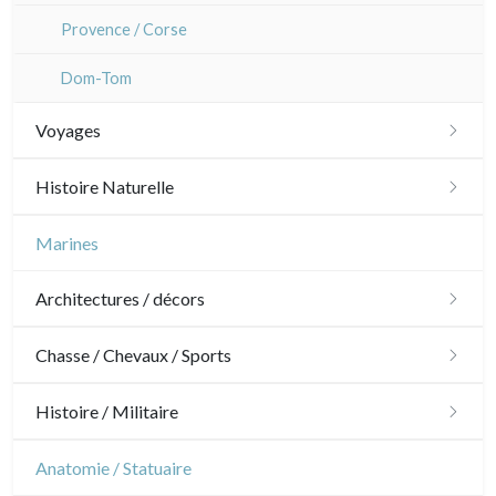
Provence / Corse
Dom-Tom
Voyages
Amériques
Histoire Naturelle
Scandinavie
Oiseaux
Marines
Bénélux
Poissons
Architectures / décors
Royaume-Uni
Coquillages / Crustacés
Architecture
Chasse / Chevaux / Sports
Allemagne / Autriche
Fruits et légumes
Ornements
Chasse
Histoire / Militaire
Suisse
Fleurs
Jardins
Chevaux
Militaire
Anatomie / Statuaire
Italie
Arbres