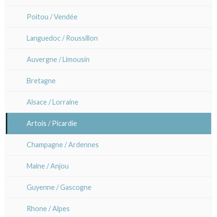
Marianne Nix
Poitou / Vendée
Ravachel
Languedoc / Roussillon
Lisa Takahashi
Auvergne / Limousin
Cleo Wilkinson
Bretagne
Divers
Alsace / Lorraine
Artois / Picardie
Champagne / Ardennes
Maine / Anjou
Guyenne / Gascogne
Rhone / Alpes