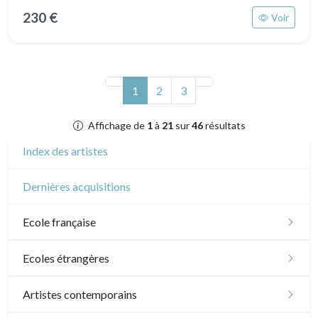
230 €
Voir
(actuel)
1
2
3
Affichage de
1
à
21
sur
46
résultats
Index des artistes
Dernières acquisitions
Ecole française
XVI - XVII°
Ecoles étrangères
XVIII°
Ecole anglaise
Artistes contemporains
Manière de crayon