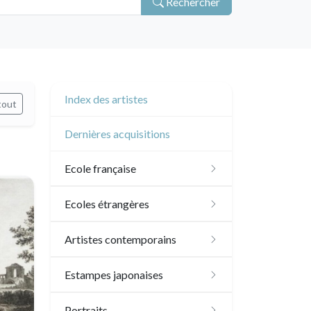
Rechercher
Index des artistes
tout
Dernières acquisitions
Ecole française
XVI - XVII°
Ecoles étrangères
XVIII°
Ecole anglaise
Artistes contemporains
Manière de crayon
Néoclassique et
XVII - XVIII°
Ecoles du nord
Sylvie Abélanet
Estampes japonaises
Romantique
Couleurs
XIX°
XVI°
Ecole italienne
Hélène Bautista
Paysages
Portraits
XIX°