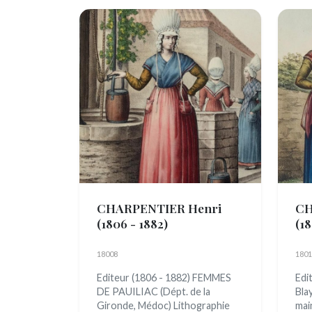
CHARPENTIER Henri
CH
(1806 - 1882)
(18
18008
1801
Editeur (1806 - 1882) FEMMES
Edi
DE PAUILIAC (Dépt. de la
Bla
Gironde, Médoc) Lithographie
mai