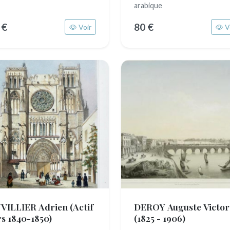
arabique
 €
80 €
Voir
V
VILLIER Adrien
(Actif
DEROY Auguste Victor
rs 1840-1850)
(1825 - 1906)