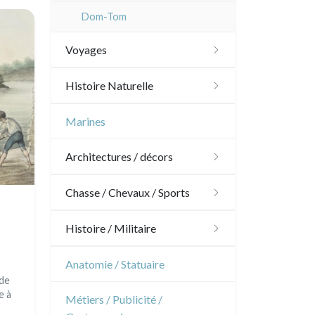
Dom-Tom
Voyages
Amériques
Histoire Naturelle
Scandinavie
Oiseaux
Marines
Bénélux
Poissons
Architectures / décors
Royaume-Uni
Coquillages / Crustacés
Architecture
Chasse / Chevaux / Sports
Allemagne / Autriche
Fruits et légumes
Ornements
Chasse
Histoire / Militaire
Suisse
Fleurs
Jardins
Chevaux
Militaire
Anatomie / Statuaire
Italie
Arbres
 de
Architecture d'intérieur
Sports
Révolution française
e à
Rome
Métiers / Publicité /
Espagne / Portugal
Pierre-Joseph Redouté