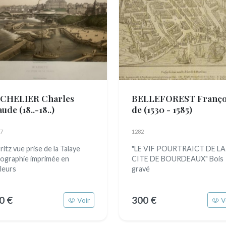
CHELIER Charles
BELLEFOREST Franço
aude
(18..-18..)
de
(1530 - 1585)
7
1282
ritz vue prise de la Talaye
"LE VIF POURTRAICT DE LA
hographie imprimée en
CITE DE BOURDEAUX" Bois
leurs
gravé
0 €
300 €
Voir
V