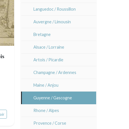
Lisa Takahashi
Languedoc / Roussillon
Cleo Wilkinson
Auvergne / Limousin
Divers
Bretagne
Alsace / Lorraine
is
Artois / Picardie
Champagne / Ardennes
Maine / Anjou
Guyenne / Gascogne
Rhone / Alpes
oir
Provence / Corse