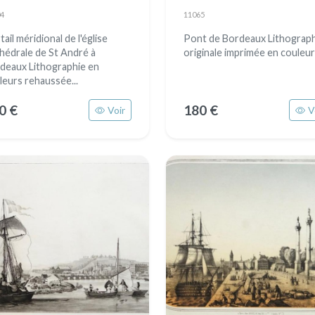
4
11065
ail méridional de l'église
Pont de Bordeaux Lithograp
hédrale de St André à
originale imprimée en couleu
deaux Lithographie en
leurs rehaussée...
0 €
180 €
Voir
V