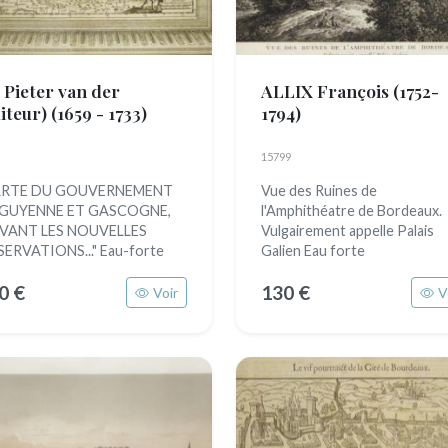
 Pieter van der
ALLIX François
(1752-
diteur)
(1659 - 1733)
1794)
15799
ARTE DU GOUVERNEMENT
Vue des Ruines de
 GUYENNE ET GASCOGNE,
l'Amphithéatre de Bordeaux.
IVANT LES NOUVELLES
Vulgairement appelle Palais
ERVATIONS..." Eau-forte
Galien Eau forte
0 €
130 €
Voir
V