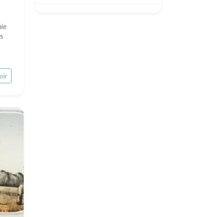
Egypte
hie
rs
oir