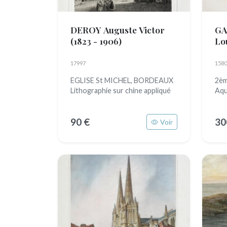
DEROY Auguste Victor
GA
(1823 - 1906)
Lo
17997
1580
EGLISE St MICHEL, BORDEAUX
2è
Lithographie sur chine appliqué
Aqu
90 €
30
Voir