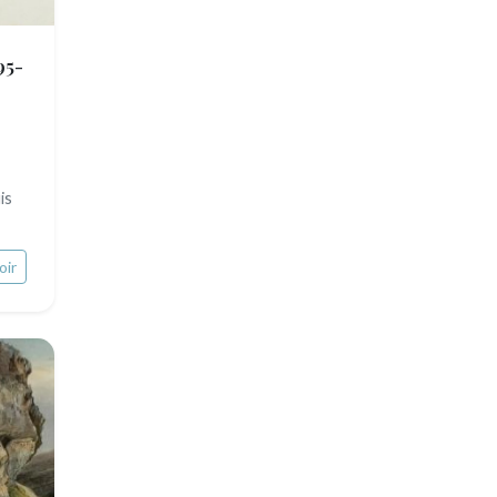
95-
is
oir