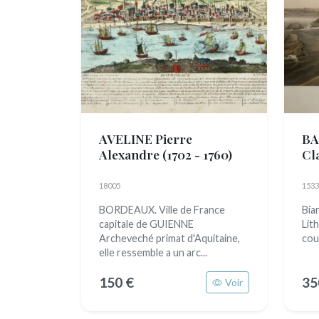
AVELINE Pierre
BA
Alexandre
(1702 - 1760)
Cl
18005
1533
BORDEAUX. Ville de France
Biar
capitale de GUIENNE
Lit
Archeveché primat d'Aquitaine,
cou
elle ressemble a un arc...
150 €
35
Voir