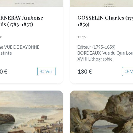
RNERAY Amboise
GOSSELIN Charles
(17
uis
(1783-1857)
1859)
0
15797
me VUE DE BAYONNE
Editeur (1795-1859)
atinte
BORDEAUX, Vue du Quai Lou
XVIII Lithographie
0 €
130 €
Voir
V