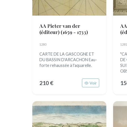
AA Pieter van der
AA
(éditeur)
(1659 - 1733)
(é
1280
1281
CARTE DE LA GASCOGNE ET
"C
DU BASSIN D'ARCACHON Eau-
DE
forte rehaussée à l'aquarelle.
SU
OBS
210 €
15
Voir