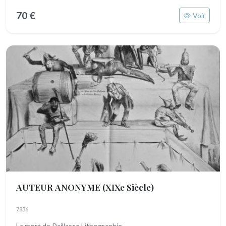
70 €
Voir
AUTEUR ANONYME
(XIXe Siècle)
7836