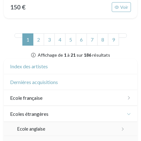
150 €
Voir
(actuel)
1
2
3
4
5
6
7
8
9
Affichage de
1
à
21
sur
186
résultats
Index des artistes
Dernières acquisitions
Ecole française
XVI - XVII°
Ecoles étrangères
XVIII°
Ecole anglaise
Manière de crayon
Néoclassique et Romantique