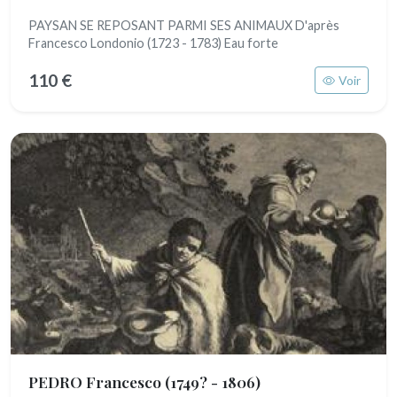
PAYSAN SE REPOSANT PARMI SES ANIMAUX D'après
Francesco Londonio (1723 - 1783) Eau forte
110 €
Voir
PEDRO Francesco
(1749? - 1806)