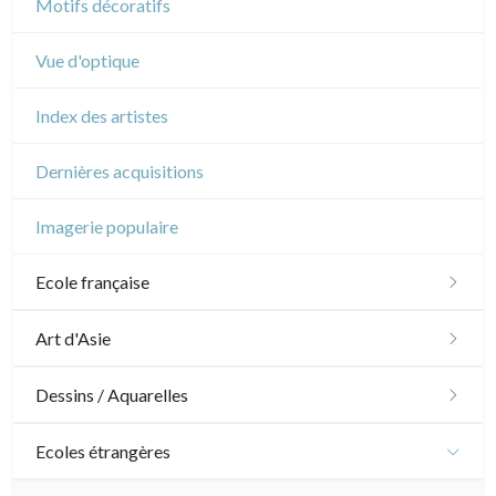
Motifs décoratifs
Vue d'optique
Index des artistes
Dernières acquisitions
Imagerie populaire
Ecole française
XVI - XVII°
Art d'Asie
XVIII°
Dessins japonais
Dessins / Aquarelles
Manière de crayon
Néoclassique et Romantique
Dessins chinois
Émile Sulpis (dessins)
Ecoles étrangères
Couleurs
XIX°
Dessins indiens