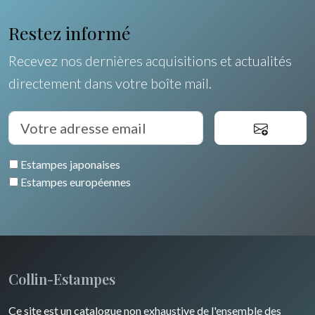
Orléanais / Touraine / Berry
Allemagne / Autriche
Ravachel
Coquillages / Crustacés
Restez informé
Poitou / Vendée
Suisse
Lisa Takahashi
Fruits et légumes
Recevez nos dernières acquisitions et actualités
Languedoc / Roussillon
Italie
Cleo Wilkinson
directement dans votre boîte mail.
Fleurs
Auvergne / Limousin
Rome
Espagne / Portugal
Divers
Arbres
Venise
Bretagne
Grèce
Pierre-Joseph Redouté
Italie divers
Estampes japonaises
Alsace / Lorraine
Europe centrale
Animaux domestiques
Estampes européennes
Artois / Picardie
Russie
Animaux sauvages
Champagne / Ardennes
Moyen-Orient
Insectes
Maine / Anjou
Turquie
Collin-Estampes
Guyenne / Gascogne
David Roberts
Ce site est un catalogue non exhaustive de l'ensemble des