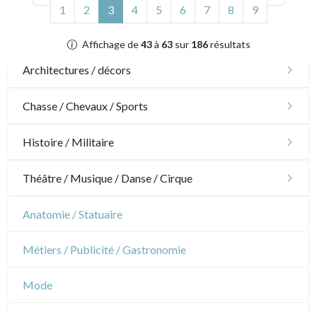
(actuel)
1
2
3
4
5
6
7
8
9
Affichage de
43
à
63
sur
186
résultats
Architectures / décors
Architecture
Chasse / Chevaux / Sports
Ornements
Chasse
Histoire / Militaire
Jardins
Chevaux
Militaire
Théâtre / Musique / Danse / Cirque
Architecture d'intérieur
Sports
Révolution française
Théâtre
Anatomie / Statuaire
Napoléon et Empire
Danse
Métiers / Publicité / Gastronomie
Musique
Mode
Cirque