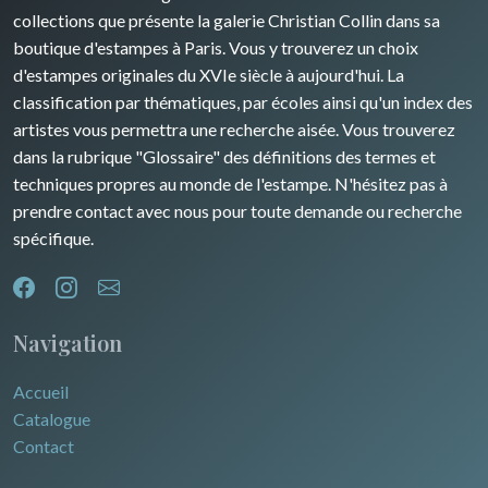
Rhone / Alpes
Afrique
collections que présente la galerie Christian Collin dans sa
boutique d'estampes à Paris. Vous y trouverez un choix
Provence / Corse
Asie
d'estampes originales du XVIe siècle à aujourd'hui. La
classification par thématiques, par écoles ainsi qu'un index des
Dom-Tom
Océanie
artistes vous permettra une recherche aisée. Vous trouverez
dans la rubrique "Glossaire" des définitions des termes et
Pôles Nord/Sud
techniques propres au monde de l'estampe. N'hésitez pas à
Egypte
prendre contact avec nous pour toute demande ou recherche
spécifique.
Navigation
Accueil
Catalogue
Contact