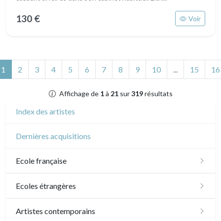
130 €
Voir
(actuel)
1
2
3
4
5
6
7
8
9
10
...
15
16
Affichage de
1
à
21
sur
319
résultats
Index des artistes
Dernières acquisitions
Ecole française
XVI - XVII°
Ecoles étrangères
XVIII°
Ecole anglaise
Artistes contemporains