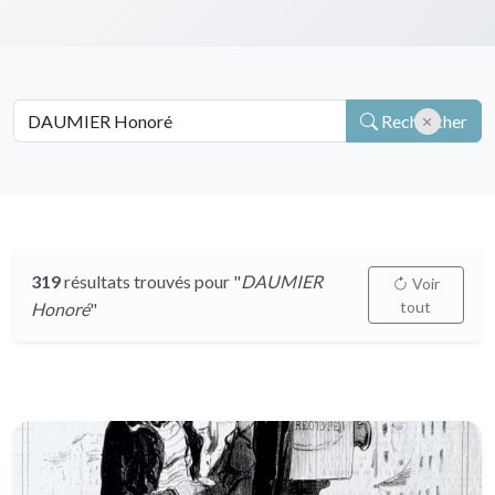
Rechercher
319
résultats trouvés pour "
DAUMIER
Voir
tout
Honoré
"