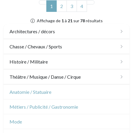
(actuel)
1
2
3
4
Affichage de
1
à
21
sur
78
résultats
Architectures / décors
Architecture
Chasse / Chevaux / Sports
Ornements
Chasse
Histoire / Militaire
Jardins
Chevaux
Militaire
Théâtre / Musique / Danse / Cirque
Architecture d'intérieur
Sports
Révolution française
Théâtre
Anatomie / Statuaire
Napoléon et Empire
Danse
Métiers / Publicité / Gastronomie
Musique
Mode
Cirque