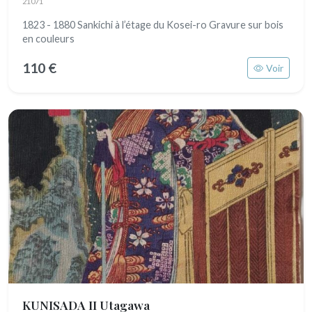
21071
1823 - 1880 Sankichi à l’étage du Kosei-ro Gravure sur bois
en couleurs
110 €
Voir
KUNISADA II Utagawa