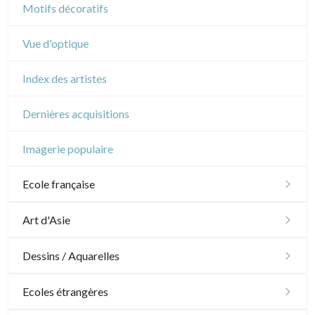
Motifs décoratifs
Vue d'optique
Index des artistes
Dernières acquisitions
Imagerie populaire
Ecole française
XVI - XVII°
Art d'Asie
XVIII°
Dessins japonais
Dessins / Aquarelles
Manière de crayon
Néoclassique et Romantique
Dessins chinois
Émile Sulpis (dessins)
Ecoles étrangères
Couleurs
XIX°