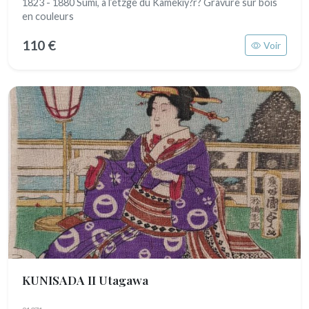
1823 - 1880 Sumi, à l’étzge du Kamekiy?r? Gravure sur bois
en couleurs
110 €
Voir
KUNISADA II Utagawa