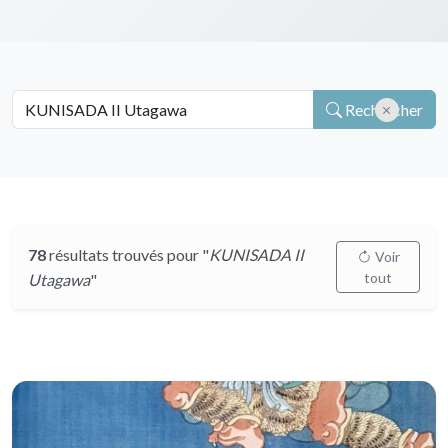
Rechercher
78
résultats trouvés pour "
KUNISADA II
Voir
tout
Utagawa
"