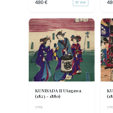
480 €
48
Voir
KUNISADA II Utagawa
KU
(1823 - 1880)
(18
17901
1790