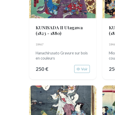
KUNISADA II Utagawa
KU
(1823 - 1880)
(18
18467
1846
Hanachirusato Gravure sur bois
Mio
en couleurs
cou
250 €
25
Voir