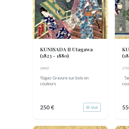
KUNISADA II Utagawa
KU
(1823 - 1880)
(18
18460
1792
Yûgao Gravure sur bois en
Tam
couleurs
cou
250 €
55
Voir