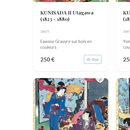
KUNISADA II Utagawa
KU
(1823 - 1880)
(18
18475
1847
Eawase Gravure sur bois en
Yom
couleurs
cou
250 €
25
Voir