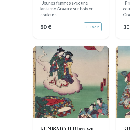
Jeunes femmes avec une
Pri
lanterne Gravure sur bois en
cou
couleurs
Gra
80 €
30
Voir
KUNISADA II Utagawa
KU