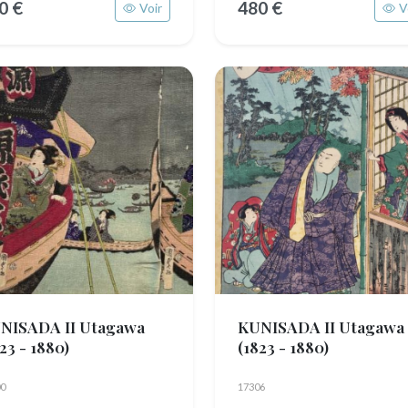
0 €
480 €
Voir
V
NISADA II Utagawa
KUNISADA II Utagawa
23 - 1880)
(1823 - 1880)
0
17306