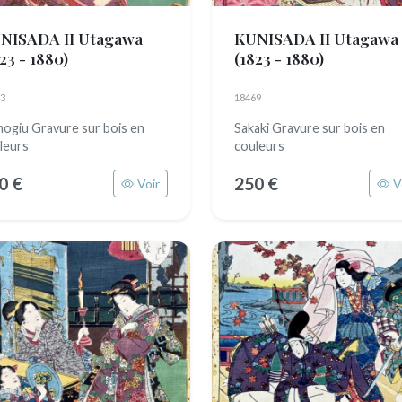
NISADA II Utagawa
KUNISADA II Utagawa
23 - 1880)
(1823 - 1880)
3
18469
ogiu Gravure sur bois en
Sakaki Gravure sur bois en
leurs
couleurs
0 €
250 €
Voir
V