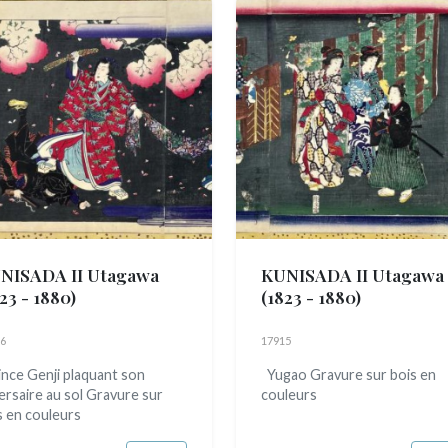
NISADA II Utagawa
KUNISADA II Utagawa
23 - 1880)
(1823 - 1880)
6
17915
nce Genji plaquant son
Yugao Gravure sur bois en
ersaire au sol Gravure sur
couleurs
s en couleurs