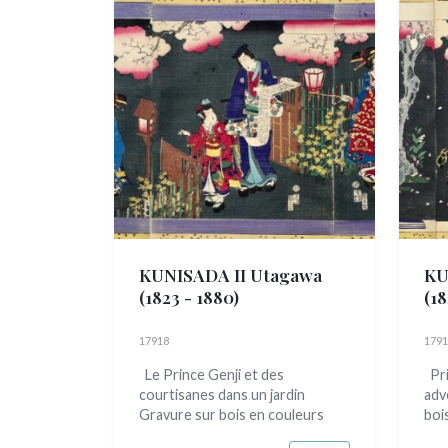
KUNISADA II Utagawa
KU
(1823 - 1880)
(18
17918
1791
Le Prince Genji et des
Pri
courtisanes dans un jardin
adv
Gravure sur bois en couleurs
boi