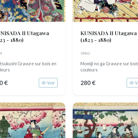
NISADA II Utagawa
KUNISADA II Utagawa
23 - 1880)
(1823 - 1880)
4
18462
tsukushi Gravure sur bois en
Momiji no ga Gravure sur boi
leurs
couleurs
0 €
280 €
Voir
V