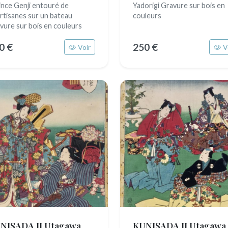
nce Genji entouré de
Yadorigi Gravure sur bois en
rtisanes sur un bateau
couleurs
vure sur bois en couleurs
0 €
250 €
Voir
V
NISADA II Utagawa
KUNISADA II Utagawa