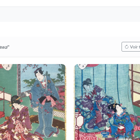
awa
"
Voir 