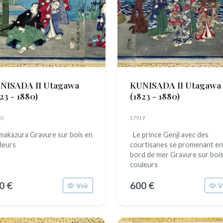
NISADA II Utagawa
KUNISADA II Utagawa
23 - 1880)
(1823 - 1880)
0
17919
akazura Gravure sur bois en
Le prince Genji avec des
leurs
courtisanes se promenant en
bord de mer Gravure sur bois
couleurs
0 €
600 €
Voir
V