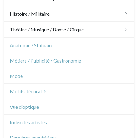
Ornements
Chasse
Histoire / Militaire
Jardins
Chevaux
Militaire
Théâtre / Musique / Danse / Cirque
Architecture d'intérieur
Sports
Révolution française
Théâtre
Anatomie / Statuaire
Napoléon et Empire
Danse
Métiers / Publicité / Gastronomie
Musique
Mode
Cirque
Motifs décoratifs
Vue d'optique
Index des artistes
Dernières acquisitions