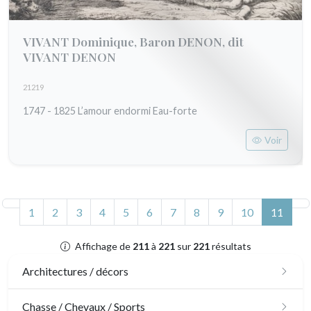
VIVANT Dominique, Baron DENON, dit
VIVANT DENON
21219
1747 - 1825 L’amour endormi Eau-forte
Voir
(actue
1
2
3
4
5
6
7
8
9
10
11
Affichage de
211
à
221
sur
221
résultats
Architectures / décors
Architecture
Chasse / Chevaux / Sports