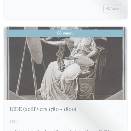
Voir
Vendu
RIDE
(actif vers 1780 - 1800)
15014