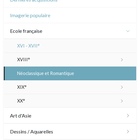
Imagerie populaire
Ecole française
XVI - XVII°
XVIII°
Manière de crayon
Néoclassique et Romantique
Couleurs
XIX°
En noir
Paysages XIXe
XX°
Divers XIXe
Gravures sur bois
Art d'Asie
Divers
Dessins japonais
Dessins / Aquarelles
Émile Sulpis (gravures)