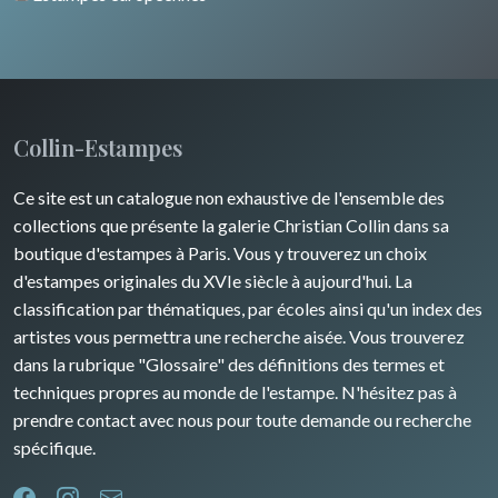
Artois / Picardie
Russie
Animaux sauvages
Champagne / Ardennes
Moyen-Orient
Insectes
Maine / Anjou
Turquie
Collin-Estampes
Guyenne / Gascogne
David Roberts
Ce site est un catalogue non exhaustive de l'ensemble des
Rhone / Alpes
Afrique
collections que présente la galerie Christian Collin dans sa
boutique d'estampes à Paris. Vous y trouverez un choix
Provence / Corse
Asie
d'estampes originales du XVIe siècle à aujourd'hui. La
classification par thématiques, par écoles ainsi qu'un index des
Dom-Tom
Océanie
artistes vous permettra une recherche aisée. Vous trouverez
dans la rubrique "Glossaire" des définitions des termes et
Pôles Nord/Sud
techniques propres au monde de l'estampe. N'hésitez pas à
Egypte
prendre contact avec nous pour toute demande ou recherche
spécifique.