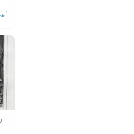
oir
U