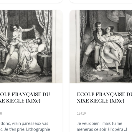
OLE FRANÇAISE DU
ECOLE FRANÇAISE D
XE SIECLE
(XIXe)
XIXE SIECLE
(XIXe)
8
16919
 donc, vilain paresseux vas
Je veux bien : mais tu me
c. Je t'en prie. Lithographie
meneras ce soir à l'opéra ..!