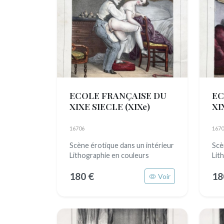
ECOLE FRANÇAISE DU
EC
XIXE SIECLE
(XIXe)
XI
16706
1670
Scène érotique dans un intérieur
Scè
Lithographie en couleurs
Lit
180 €
18
Voir