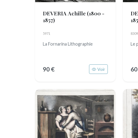
DEVERIA Achille
(1800 -
DE
1857)
185
5971
8309
La Fornarina Lithographie
Le 
90 €
60
Voir