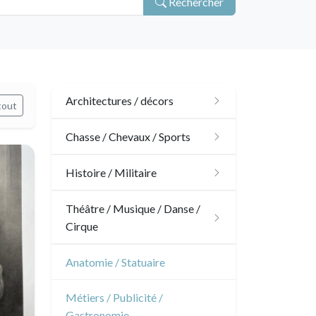
Rechercher
Architectures / décors
tout
Architecture
Chasse / Chevaux / Sports
Ornements
Chasse
Histoire / Militaire
Jardins
Chevaux
Militaire
Théâtre / Musique / Danse /
Cirque
Architecture d'intérieur
Sports
Révolution française
Théâtre
Anatomie / Statuaire
Napoléon et Empire
Danse
Métiers / Publicité /
Gastronomie