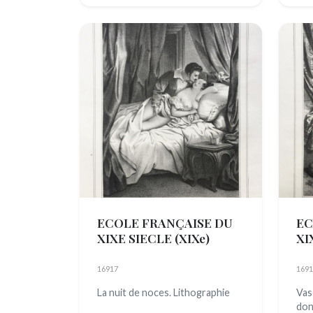
ECOLE FRANÇAISE DU
EC
XIXE SIECLE
(XIXe)
XI
16917
1691
La nuit de noces. Lithographie
Vas
don