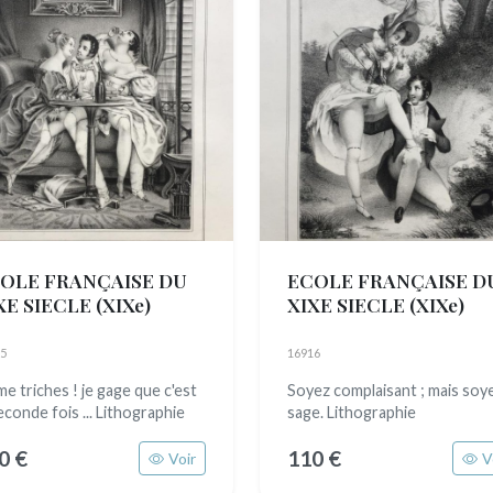
OLE FRANÇAISE DU
ECOLE FRANÇAISE D
XE SIECLE
(XIXe)
XIXE SIECLE
(XIXe)
5
16916
me triches ! je gage que c'est
Soyez complaisant ; mais soy
seconde fois ... Lithographie
sage. Lithographie
0 €
110 €
Voir
V