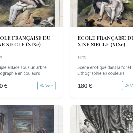
OLE FRANÇAISE DU
ECOLE FRANÇAISE D
XE SIECLE
(XIXe)
XIXE SIECLE
(XIXe)
3
16705
ple enlacé sous un arbre
Scène érotique dans la forêt
hographie en couleurs
Lithographie en couleurs
0 €
180 €
Voir
V