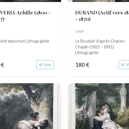
VERIA Achille
(1800 -
DURAND
(Actif vers 1
7)
- 1870)
18309
petit importun Lithographie
Le Boudoir d'après Charles
Chaplin (1825 - 1891)
Lithographie
 €
180 €
Voir
V