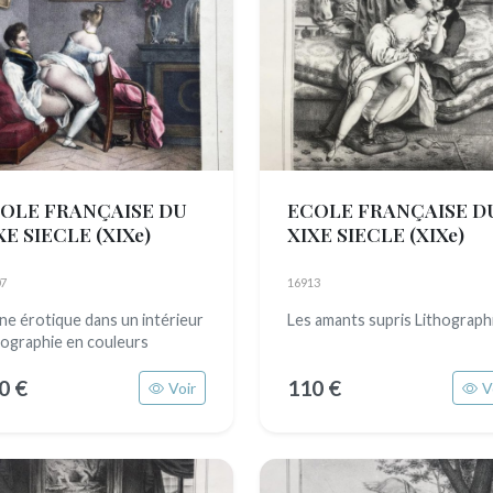
OLE FRANÇAISE DU
ECOLE FRANÇAISE D
XE SIECLE
(XIXe)
XIXE SIECLE
(XIXe)
7
16913
ne érotique dans un intérieur
Les amants supris Lithograph
hographie en couleurs
0 €
110 €
Voir
V