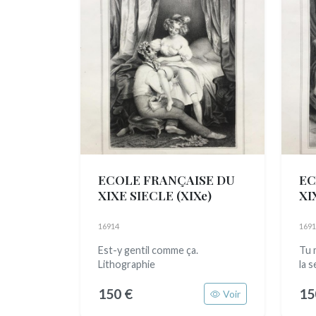
ECOLE FRANÇAISE DU
EC
XIXE SIECLE
(XIXe)
XI
16914
1691
Est-y gentil comme ça.
Tu 
Lithographie
la 
150 €
15
Voir