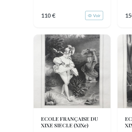
110 €
15
Voir
ECOLE FRANÇAISE DU
EC
XIXE SIECLE
(XIXe)
XI