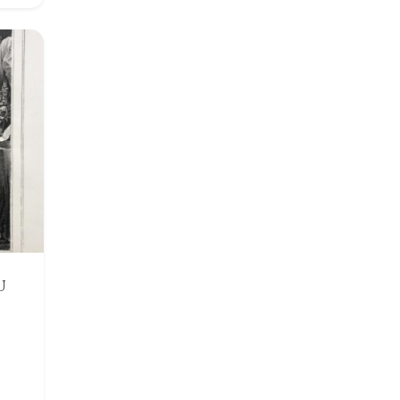
Afrique
Rhone / Alpes
Asie
Provence / Corse
Océanie
Dom-Tom
Pôles Nord/Sud
Egypte
U