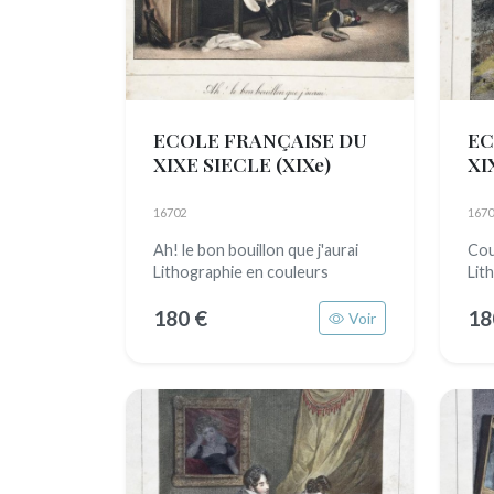
ECOLE FRANÇAISE DU
EC
XIXE SIECLE
(XIXe)
XI
16702
1670
Ah! le bon bouillon que j'aurai
Cou
Lithographie en couleurs
Lit
180 €
18
Voir