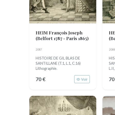
HEIM François Joseph
HE
(Belfort 1787 - Paris 1865)
(Be
2087
2088
HISTOIRE DE GIL BLAS DE
HIS
SANTILLANE (T.1, L.1, C.16)
SAN
Lithographie.
L.II
70 €
70
Voir