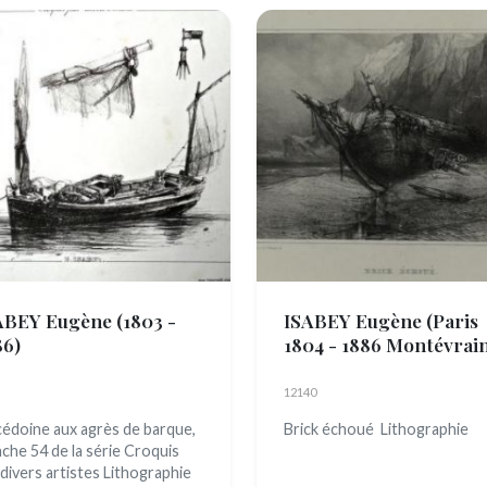
ABEY Eugène
(1803 -
ISABEY Eugène
(Paris
86)
1804 - 1886 Montévrai
12140
édoine aux agrès de barque,
Brick échoué Lithographie
nche 54 de la série Croquis
 divers artistes Lithographie