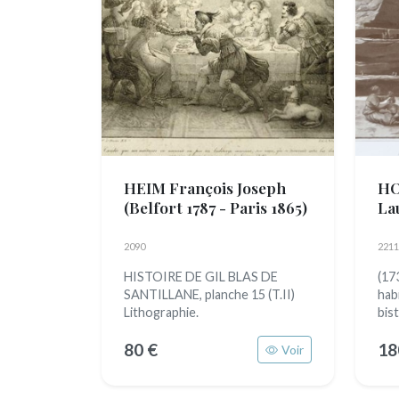
HEIM François Joseph
HO
(Belfort 1787 - Paris 1865)
La
2090
2211
HISTOIRE DE GIL BLAS DE
(17
SANTILLANE, planche 15 (T.II)
hab
Lithographie.
bis
80 €
18
Voir