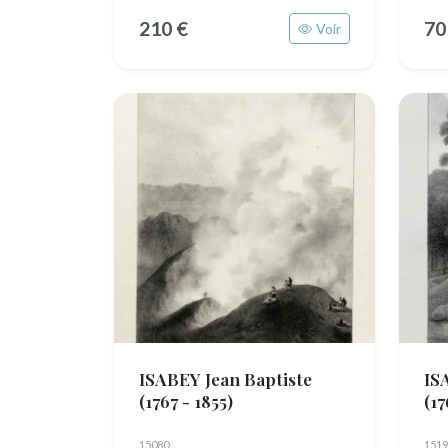
210 €
70
Voir
ISABEY Jean Baptiste
IS
(1767 - 1855)
(17
15080
1519