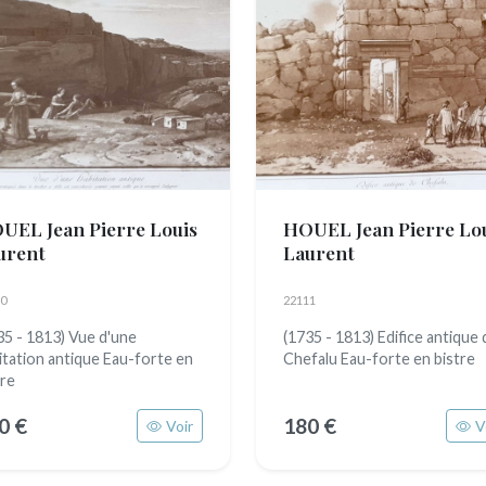
UEL Jean Pierre Louis
HOUEL Jean Pierre Lo
urent
Laurent
0
22111
35 - 1813) Vue d'une
(1735 - 1813) Edifice antique 
itation antique Eau-forte en
Chefalu Eau-forte en bistre
tre
0 €
180 €
Voir
V