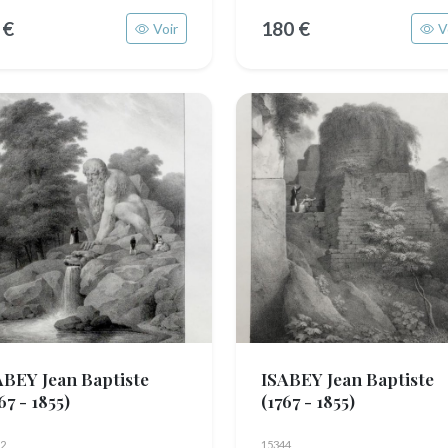
 €
180 €
Voir
V
ABEY Jean Baptiste
ISABEY Jean Baptiste
67 - 1855)
(1767 - 1855)
2
15344