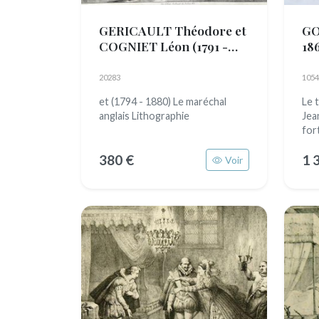
GERICAULT Théodore et
GO
COGNIET Léon
(1791 -
18
1824)
20283
1054
et (1794 - 1880) Le maréchal
Le 
anglais Lithographie
Jea
for
380 €
1 
Voir