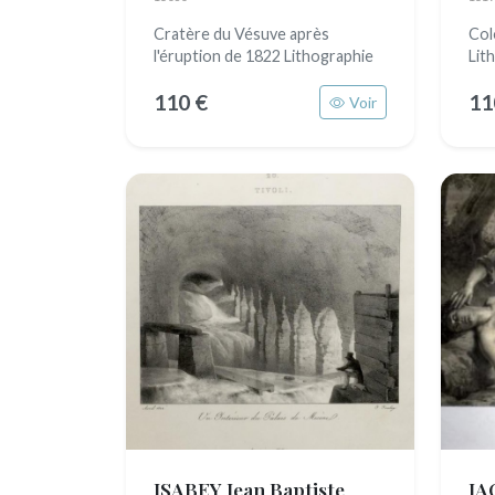
Cratère du Vésuve après
Col
l'éruption de 1822 Lithographie
Lit
110 €
11
Voir
ISABEY Jean Baptiste
JA