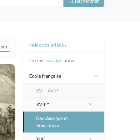
Rechercher
Index des artistes
tout
Dernières acquisitions
Ecole française
XVI - XVII°
XVIII°
Manière de crayon
Néoclassique et
Romantique
Couleurs
XIX°