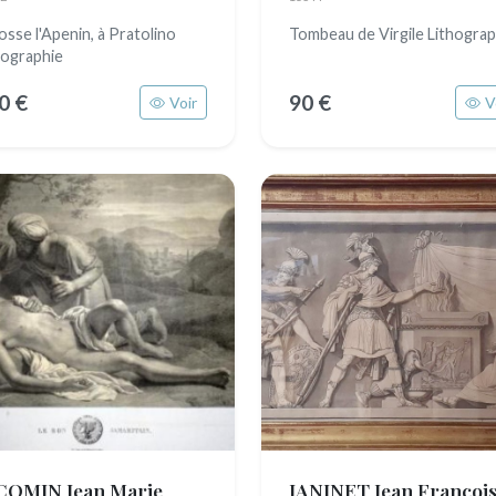
osse l'Apenin, à Pratolino
Tombeau de Virgile Lithograp
hographie
0 €
90 €
Voir
V
COMIN Jean Marie
JANINET Jean Françoi