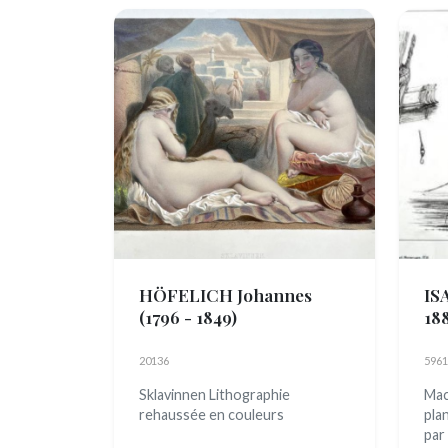
HÖFELICH Johannes
IS
(1796 - 1849)
18
20136
5961
Sklavinnen Lithographie
Mac
rehaussée en couleurs
pla
par