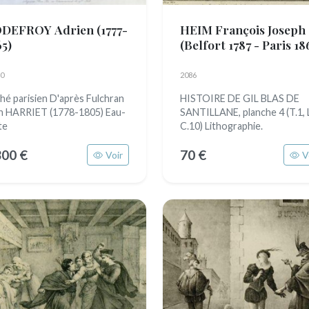
DEFROY Adrien
(1777-
HEIM François Joseph
65)
(Belfort 1787 - Paris 18
0
2086
thé parisien D'après Fulchran
HISTOIRE DE GIL BLAS DE
n HARRIET (1778-1805) Eau-
SANTILLANE, planche 4 (T.1, L
te
C.10) Lithographie.
300 €
70 €
Voir
V