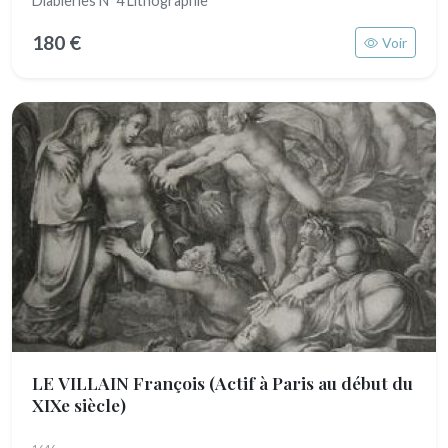
Diableries N°4 Lithographie
180 €
Voir
LE VILLAIN François
(Actif à Paris au début du
XIXe siècle)