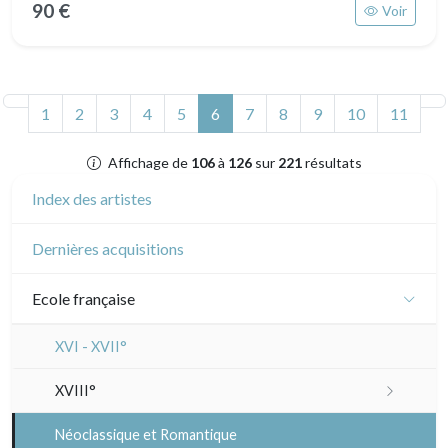
90 €
Voir
(actuel)
1
2
3
4
5
6
7
8
9
10
11
Affichage de
106
à
126
sur
221
résultats
Index des artistes
Dernières acquisitions
Ecole française
XVI - XVII°
XVIII°
Manière de crayon
Néoclassique et Romantique