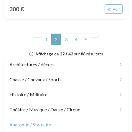
300 €
Voir
(actuel)
1
2
3
4
5
Affichage de
22
à
42
sur
88
résultats
Architectures / décors
Architecture
Chasse / Chevaux / Sports
Ornements
Chasse
Histoire / Militaire
Jardins
Chevaux
Militaire
Théâtre / Musique / Danse / Cirque
Architecture d'intérieur
Sports
Révolution française
Théâtre
Anatomie / Statuaire