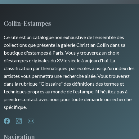
Champagne / Ardennes
Moyen-Orient
Insectes
Maine / Anjou
Turquie
Collin-Estampes
Guyenne / Gascogne
David Roberts
Ce site est un catalogue non exhaustive de l'ensemble des
Rhone / Alpes
Afrique
collections que présente la galerie Christian Collin dans sa
boutique d'estampes à Paris. Vous y trouverez un choix
Provence / Corse
Asie
d'estampes originales du XVIe siècle à aujourd'hui. La
classification par thématiques, par écoles ainsi qu'un index des
Dom-Tom
Océanie
artistes vous permettra une recherche aisée. Vous trouverez
dans la rubrique "Glossaire" des définitions des termes et
Pôles Nord/Sud
techniques propres au monde de l'estampe. N'hésitez pas à
Egypte
prendre contact avec nous pour toute demande ou recherche
spécifique.
Navigation