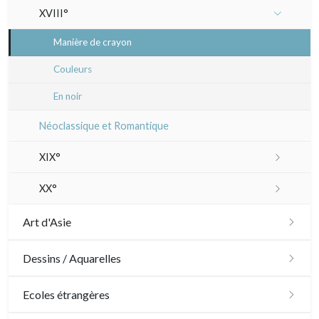
XVIII°
Manière de crayon
Couleurs
En noir
Néoclassique et Romantique
XIX°
Paysages XIXe
XX°
Divers XIXe
Gravures sur bois
Art d'Asie
Divers
Dessins japonais
Dessins / Aquarelles
Émile Sulpis (gravures)
Dessins chinois
Émile Sulpis (dessins)
Ecoles étrangères
Dessins indiens