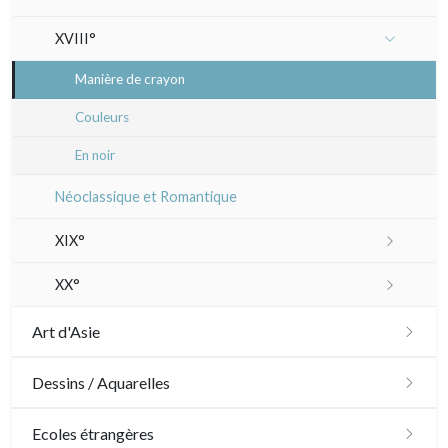
XVIII°
Manière de crayon
Couleurs
En noir
Néoclassique et Romantique
XIX°
Paysages XIXe
XX°
Divers XIXe
Gravures sur bois
Art d'Asie
Divers
Dessins japonais
Dessins / Aquarelles
Émile Sulpis (gravures)
Dessins chinois
Émile Sulpis (dessins)
Ecoles étrangères