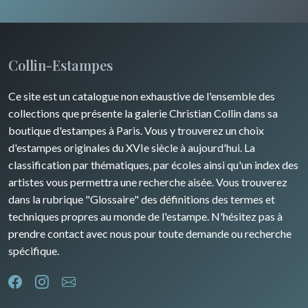
Champagne / Ardennes
Moyen-Orient
Insectes
Maine / Anjou
Turquie
Collin-Estampes
Guyenne / Gascogne
David Roberts
Ce site est un catalogue non exhaustive de l'ensemble des
Rhone / Alpes
Afrique
collections que présente la galerie Christian Collin dans sa
boutique d'estampes à Paris. Vous y trouverez un choix
Provence / Corse
Asie
d'estampes originales du XVIe siècle à aujourd'hui. La
classification par thématiques, par écoles ainsi qu'un index des
Dom-Tom
Océanie
artistes vous permettra une recherche aisée. Vous trouverez
dans la rubrique "Glossaire" des définitions des termes et
Pôles Nord/Sud
techniques propres au monde de l'estampe. N'hésitez pas à
Egypte
prendre contact avec nous pour toute demande ou recherche
spécifique.