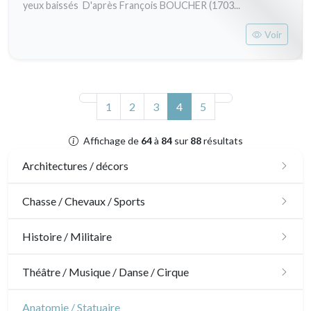
yeux baissés D'après François BOUCHER (1703...
Voir
(actuel)
1
2
3
4
5
Affichage de
64
à
84
sur
88
résultats
Architectures / décors
Architecture
Chasse / Chevaux / Sports
Ornements
Chasse
Histoire / Militaire
Jardins
Chevaux
Militaire
Théâtre / Musique / Danse / Cirque
Architecture d'intérieur
Sports
Révolution française
Théâtre
Anatomie / Statuaire