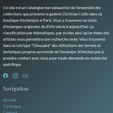
David Roberts
Ce site est un catalogue non exhaustive de l'ensemble des
Rhone / Alpes
Afrique
collections que présente la galerie Christian Collin dans sa
boutique d'estampes à Paris. Vous y trouverez un choix
Provence / Corse
Asie
d'estampes originales du XVIe siècle à aujourd'hui. La
classification par thématiques, par écoles ainsi qu'un index des
Dom-Tom
Océanie
artistes vous permettra une recherche aisée. Vous trouverez
dans la rubrique "Glossaire" des définitions des termes et
Pôles Nord/Sud
techniques propres au monde de l'estampe. N'hésitez pas à
Egypte
prendre contact avec nous pour toute demande ou recherche
spécifique.
Navigation
Accueil
Catalogue
Contact