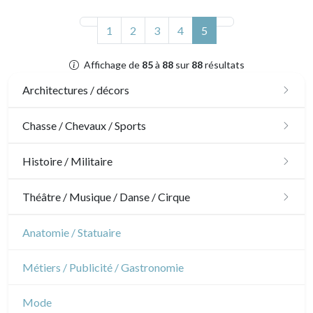
(actuel)
1
2
3
4
5
Affichage de
85
à
88
sur
88
résultats
Architectures / décors
Architecture
Chasse / Chevaux / Sports
Ornements
Chasse
Histoire / Militaire
Jardins
Chevaux
Militaire
Théâtre / Musique / Danse / Cirque
Architecture d'intérieur
Sports
Révolution française
Théâtre
Anatomie / Statuaire
Napoléon et Empire
Danse
Métiers / Publicité / Gastronomie
Musique
Mode