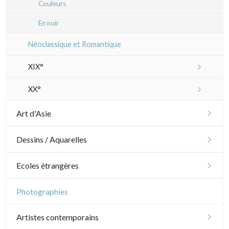
Couleurs
En noir
Néoclassique et Romantique
XIX°
Paysages XIXe
XX°
Divers XIXe
Gravures sur bois
Art d'Asie
Divers
Dessins japonais
Dessins / Aquarelles
Émile Sulpis (gravures)
Dessins chinois
Émile Sulpis (dessins)
Ecoles étrangères
Dessins indiens
Dessins divers
Ecole anglaise
Photographies
XVII - XVIII°
Ecoles du nord
Artistes contemporains