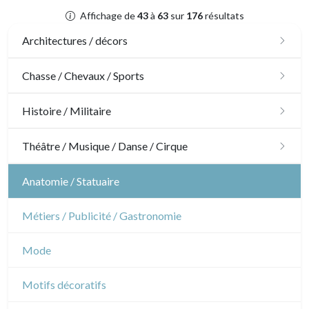
Affichage de
43
à
63
sur
176
résultats
Architectures / décors
Architecture
Chasse / Chevaux / Sports
Ornements
Chasse
Histoire / Militaire
Jardins
Chevaux
Militaire
Théâtre / Musique / Danse / Cirque
Architecture d'intérieur
Sports
Révolution française
Théâtre
Anatomie / Statuaire
Napoléon et Empire
Danse
Métiers / Publicité / Gastronomie
Musique
Mode
Cirque
Motifs décoratifs