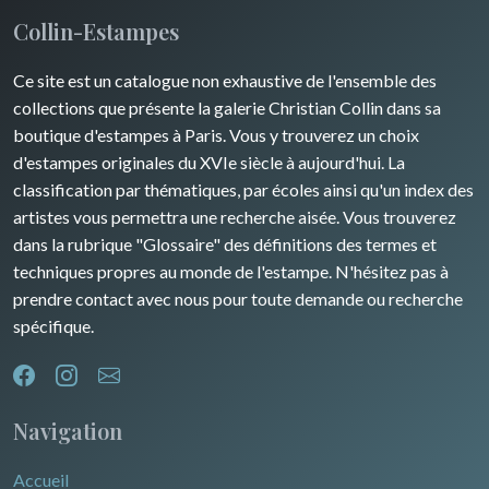
Turquie
Collin-Estampes
Guyenne / Gascogne
David Roberts
Ce site est un catalogue non exhaustive de l'ensemble des
Rhone / Alpes
Afrique
collections que présente la galerie Christian Collin dans sa
boutique d'estampes à Paris. Vous y trouverez un choix
Provence / Corse
Asie
d'estampes originales du XVIe siècle à aujourd'hui. La
classification par thématiques, par écoles ainsi qu'un index des
Dom-Tom
Océanie
artistes vous permettra une recherche aisée. Vous trouverez
dans la rubrique "Glossaire" des définitions des termes et
Pôles Nord/Sud
techniques propres au monde de l'estampe. N'hésitez pas à
Egypte
prendre contact avec nous pour toute demande ou recherche
spécifique.
Navigation
Accueil