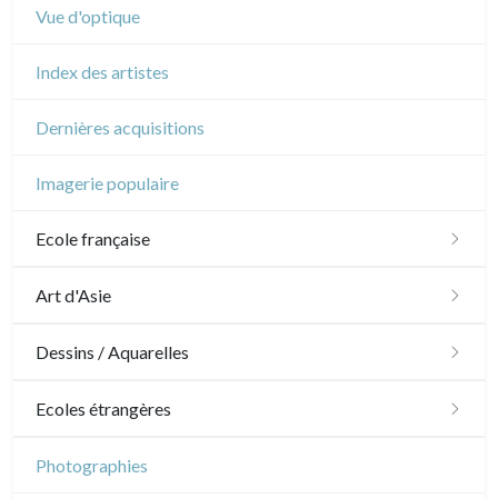
Vue d'optique
Index des artistes
Dernières acquisitions
Imagerie populaire
Ecole française
XVI - XVII°
Art d'Asie
XVIII°
Dessins japonais
Dessins / Aquarelles
Manière de crayon
Néoclassique et Romantique
Dessins chinois
Émile Sulpis (dessins)
Ecoles étrangères
Couleurs
XIX°
Dessins indiens
Dessins divers
Ecole anglaise
Photographies
En noir
Paysages XIXe
XX°