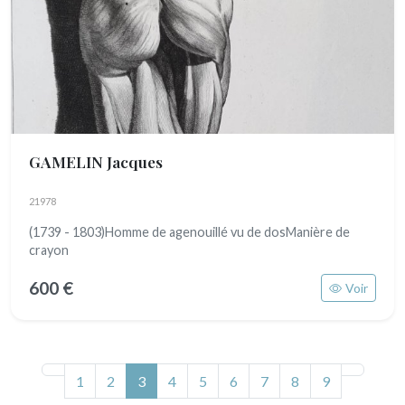
GAMELIN Jacques
21978
(1739 - 1803)Homme de agenouillé vu de dosManière de
crayon
600 €
Voir
(actuel)
1
2
3
4
5
6
7
8
9