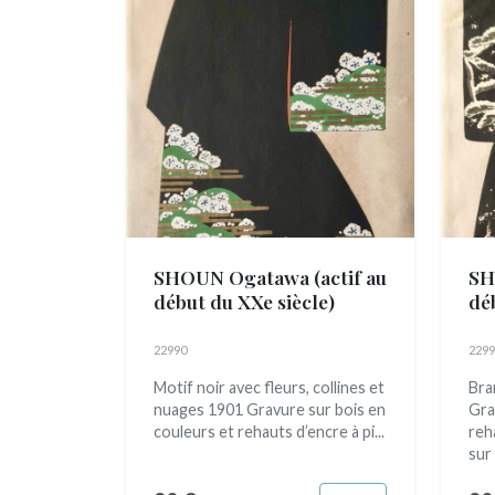
SHOUN Ogatawa
(actif au
SH
début du XXe siècle)
dé
22990
2299
Motif noir avec fleurs, collines et
Bra
nuages 1901 Gravure sur bois en
Gra
couleurs et rehauts d’encre à pi...
reh
sur 