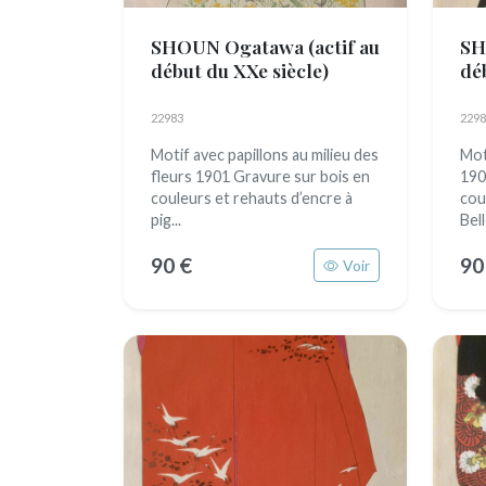
SHOUN Ogatawa
(actif au
SH
début du XXe siècle)
dé
22983
2298
Motif avec papillons au milieu des
Mot
fleurs 1901 Gravure sur bois en
190
couleurs et rehauts d’encre à
cou
pig...
Bell
90 €
90
Voir