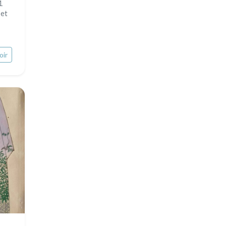
1
 et
oir