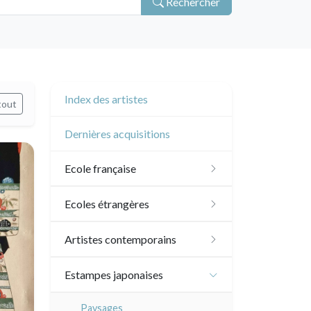
Rechercher
Index des artistes
tout
Dernières acquisitions
Ecole française
XVI - XVII°
Ecoles étrangères
XVIII°
Ecole anglaise
Artistes contemporains
Manière de crayon
Néoclassique et
XVII - XVIII°
Ecoles du nord
Sylvie Abélanet
Estampes japonaises
Romantique
Couleurs
XIX°
XVI°
Ecole italienne
Hélène Bautista
Paysages
XIX°