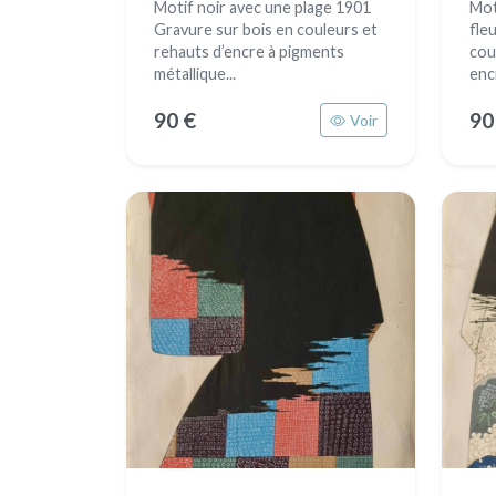
Motif noir avec une plage 1901
Mot
Gravure sur bois en couleurs et
fle
rehauts d’encre à pigments
cou
métallique...
encr
90 €
90
Voir