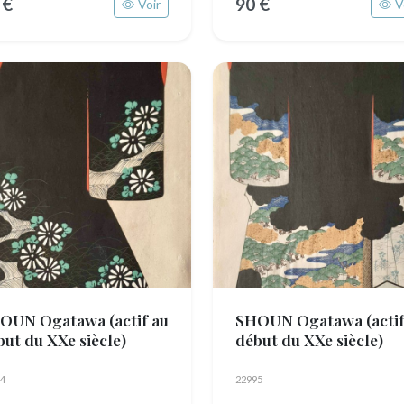
 €
90 €
Voir
V
OUN Ogatawa
(actif au
SHOUN Ogatawa
(acti
but du XXe siècle)
début du XXe siècle)
4
22995