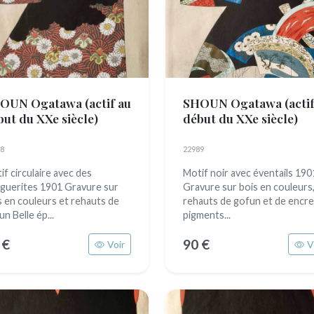
OUN Ogatawa
(actif au
SHOUN Ogatawa
(acti
but du XXe siècle)
début du XXe siècle)
8
22989
if circulaire avec des
Motif noir avec éventails 190
guerites 1901 Gravure sur
Gravure sur bois en couleurs
s en couleurs et rehauts de
rehauts de gofun et de encre
n Belle ép...
pigments...
 €
90 €
Voir
V