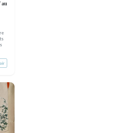
f au
re
ts
es
oir