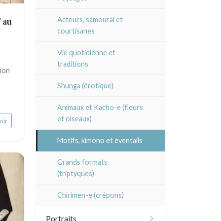
En noir
XX°
XVII - XVIIIe°
XVI°
Autres écoles
Jean-Baptiste Cautain
Paysages XIXe
f au
Acteurs, samourai et
XX°
XIX°
XVII - XVIII°
courtisanes
XVII - XVIII°
Pablo Flaiszman
Divers XIXe
Gravures sur bois
XX°
XIX°
XIX°
Vie quotidienne et
Baptiste Fompeyrine
Divers
traditions
XX°
ion
XX°
Émile Sulpis (gravures)
Pascale Hémery
Shunga (érotique)
Atsuko Ishii
Animaux et Kacho-e (fleurs
et oiseaux)
oir
Anna Jeretic
Motifs, kimono et éventails
Laurent Letourmy
Grands formats
Corinne Lepeytre
(triptyques)
Marianne Nix
Chirimen-e (crépons)
Ravachel
Portraits