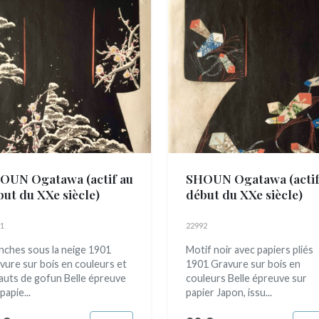
OUN Ogatawa
(actif au
SHOUN Ogatawa
(acti
but du XXe siècle)
début du XXe siècle)
1
22992
nches sous la neige 1901
Motif noir avec papiers pliés
vure sur bois en couleurs et
1901 Gravure sur bois en
auts de gofun Belle épreuve
couleurs Belle épreuve sur
papie...
papier Japon, issu...