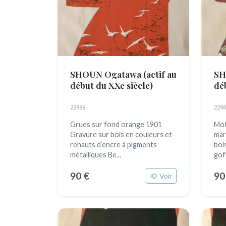
SHOUN Ogatawa
(actif au
SH
début du XXe siècle)
dé
22986
2298
Grues sur fond orange 1901
Mot
Gravure sur bois en couleurs et
mar
rehauts d’encre à pigments
boi
métalliques Be...
gofu
90 €
90
Voir