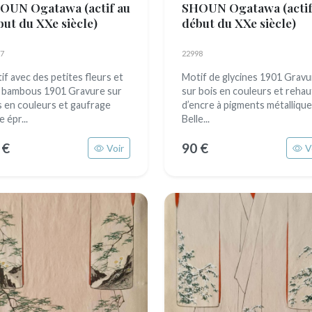
OUN Ogatawa
(actif au
SHOUN Ogatawa
(acti
but du XXe siècle)
début du XXe siècle)
7
22998
if avec des petites fleurs et
Motif de glycines 1901 Gravu
 bambous 1901 Gravure sur
sur bois en couleurs et rehau
s en couleurs et gaufrage
d’encre à pigments métalliqu
e épr...
Belle...
 €
90 €
Voir
V