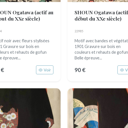
OUN Ogatawa
(actif au
SHOUN Ogatawa
(acti
but du XXe siècle)
début du XXe siècle)
4
22985
if noir avec fleurs stylisées
Motif avec bandes et végétat
1 Gravure sur bois en
1901 Gravure sur bois en
leurs et rehauts de gofun
couleurs et rehauts de gofun
e épreuve...
Belle épreuve...
 €
90 €
Voir
V