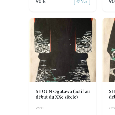
90 €
90
Voir
SHOUN Ogatawa
(actif au
SH
début du XXe siècle)
dé
22993
2299