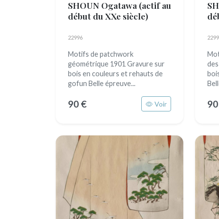
SHOUN Ogatawa
(actif au
SH
début du XXe siècle)
dé
22996
2299
Motifs de patchwork
Mot
géométrique 1901 Gravure sur
des
bois en couleurs et rehauts de
boi
gofun Belle épreuve...
Bell
90 €
90
Voir