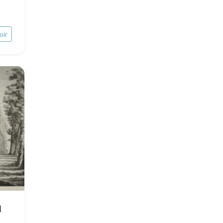
Provence / Corse
Océanie
Dom-Tom
oir
Pôles Nord/Sud
Egypte
l