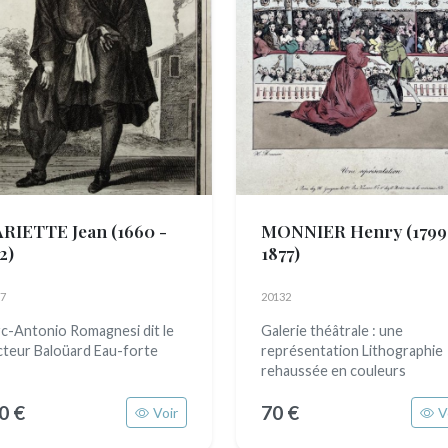
RIETTE Jean
(1660 -
MONNIER Henry
(1799
2)
1877)
7
20132
c-Antonio Romagnesi dit le
Galerie théâtrale : une
teur Baloüard Eau-forte
représentation Lithographie
rehaussée en couleurs
0 €
70 €
Voir
V