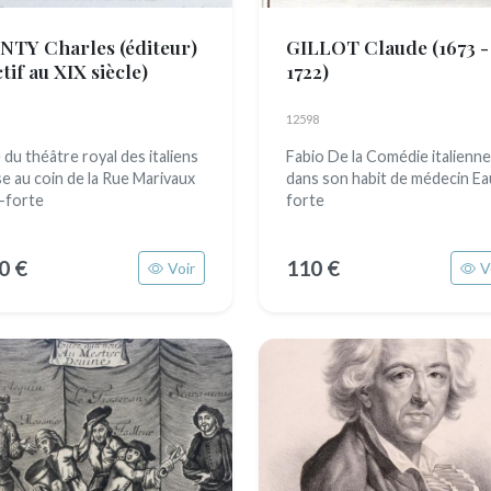
NTY Charles (éditeur)
GILLOT Claude
(1673 -
tif au XIX siècle)
1722)
12598
 du théâtre royal des italiens
Fabio De la Comédie italienne
se au coin de la Rue Marivaux
dans son habit de médecin Ea
-forte
forte
0 €
110 €
Voir
V