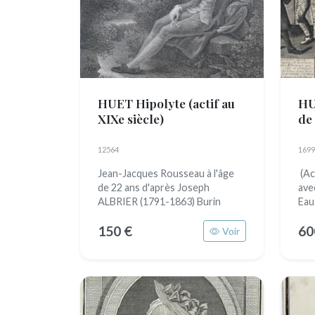
HUET Hipolyte
(actif au
HU
XIXe siècle)
de 
12564
1699
Jean-Jacques Rousseau à l'âge
(Ac
de 22 ans d'après Joseph
ave
ALBRIER (1791-1863) Burin
Eau
150 €
60
Voir