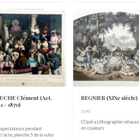
UCHE Clément
(Act.
REGNIER
(XIXe siècle)
1 - 1870)
15243
L'Opéra Lithographie rehaus
en couleurs
 spectateurs pendant
tr'acte, planche 5 de la suite