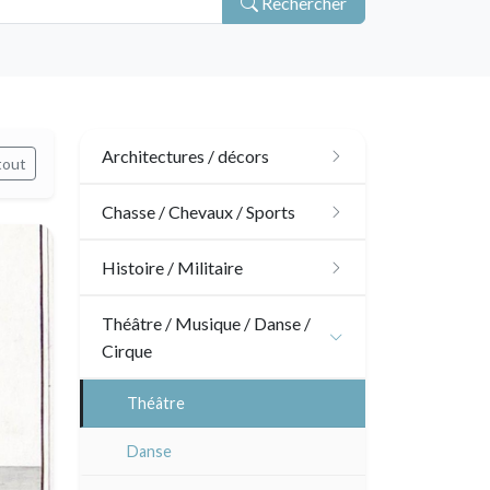
Rechercher
Architectures / décors
tout
Architecture
Chasse / Chevaux / Sports
Ornements
Chasse
Histoire / Militaire
Jardins
Chevaux
Militaire
Théâtre / Musique / Danse /
Cirque
Architecture d'intérieur
Sports
Révolution française
Théâtre
Napoléon et Empire
Danse