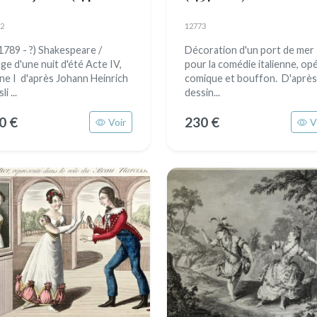
0)
2
12773
(1789 - ?) Shakespeare /
Décoration d'un port de mer
ge d'une nuit d'été Acte IV,
pour la comédie italienne, op
ne I d'après Johann Heinrich
comique et bouffon. D'après
i ...
dessin...
0 €
230 €
Voir
V