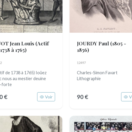
OT Jean Louis
(Actif
JOURDY Paul
(1805 -
1738 à 1765)
1856)
2
12497
tif de 1738 à 1765) Ioüez
Charles-Simon Favart
c nous au mestier deuine
Lithographie
-forte
0 €
90 €
Voir
V