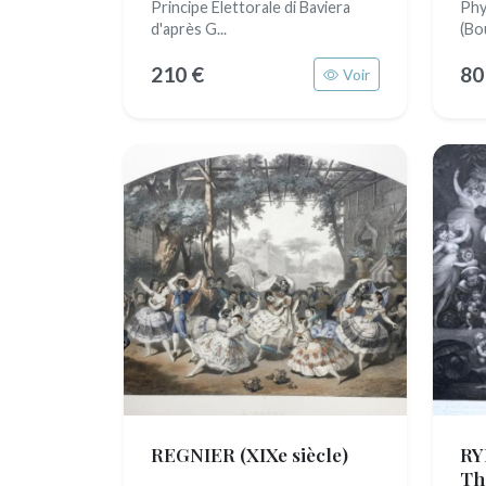
Principe Elettorale di Baviera
Phy
d'après G...
(Bo
210 €
80
Voir
REGNIER
(XIXe siècle)
RY
Th