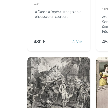
181
15244
1121
La Danse à l'opéra Lithographie
rehaussée en couleurs
et 
Son
Sce
Füssl
480 €
45
Voir