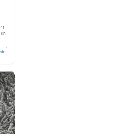
éra
 un
oir