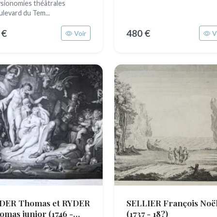
sionomies théâtrales
ulevard du Tem...
 €
480 €
Voir
V
DER Thomas et RYDER
SELLIER François Noë
omas junior
(1746 -
(1737 - 18?)