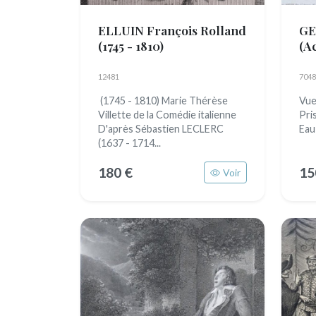
ELLUIN François Rolland
GE
(1745 - 1810)
(Ac
12481
7048
(1745 - 1810) Marie Thérèse
Vue
Villette de la Comédie italienne
Pri
D'après Sébastien LECLERC
Eau
(1637 - 1714...
180 €
15
Voir