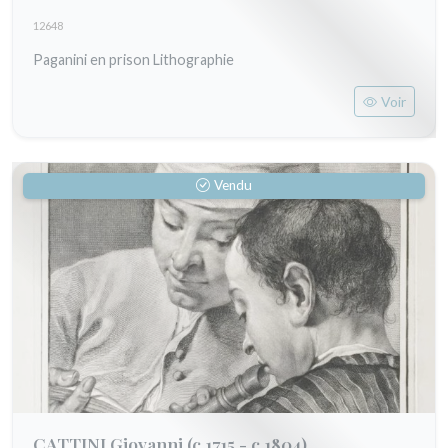
12648
Paganini en prison Lithographie
Voir
Vendu
CATTINI Giovanni
(c.1715 - c.1804)