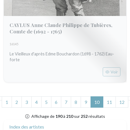
CAYLUS Anne Claude Philippe de Tubières,
Comte de
(1692 - 1765)
16145
Le Vieilleux d'après Edme Bouchardon (1698 - 1762) Eau-
forte
Voir
(actuel)
1
2
3
4
5
6
7
8
9
10
11
12
Affichage de
190
à
210
sur
252
résultats
Index des artistes